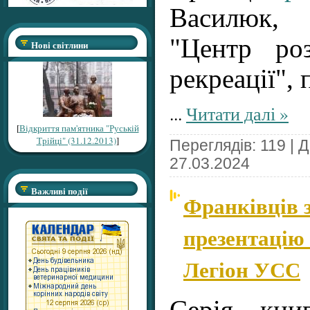
Василюк, 
"Центр ро
Нові світлини
рекреації",
...
Читати далі »
[
Відкриття пам'ятника "Руській
Трійці" (31.12.2013)
]
Переглядів: 119 | 
27.03.2024
Важливі події
Франківців 
презентацію 
Легіон УСС
Серія кни