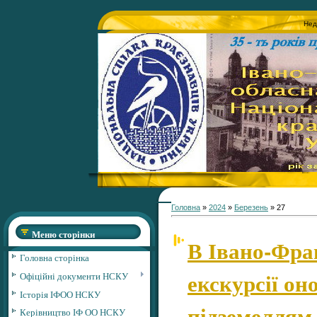
Нед
Головна
»
2024
»
Березень
»
27
Меню сторінки
В Івано-Фра
Головна сторінка
екскурсії о
Офіційні документи НСКУ
Історія ІФОО НСКУ
підземеллям
Керівництво ІФ ОО НСКУ