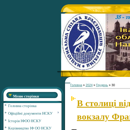
Головна
»
2024
»
Грудень
»
30
Меню сторінки
В столиці ві
Головна сторінка
вокзалу Фра
Офіційні документи НСКУ
Історія ІФОО НСКУ
Керівництво ІФ ОО НСКУ