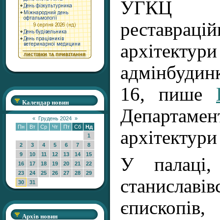
УГКЦ за
реставрац
архітектур
адмінбудин
16, пише
Календар новин
Департаме
«
Грудень 2024
»
Пн
Вт
Ср
Чт
Пт
Сб
Нд
архітектури
1
2
3
4
5
6
7
8
9
10
11
12
13
14
15
У палаці,
16
17
18
19
20
21
22
23
24
25
26
27
28
29
станиславі
30
31
єпископ
Архів новин