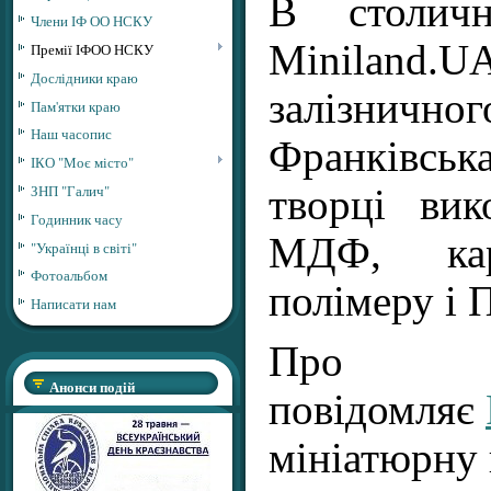
В столичн
Члени ІФ ОО НСКУ
Miniland
Премії ІФОО НСКУ
Дослідники краю
залізнич
Пам'ятки краю
Наш часопис
Франківськ
ІКО "Моє місто"
ЗНП "Галич"
творці вик
Годинник часу
МДФ, кар
"Українці в світі"
Фотоальбом
полімеру і 
Написати нам
П
Анонси подій
повідомляє
мініатюрну 