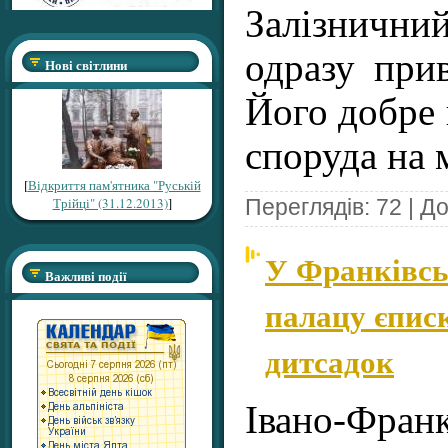
Залізничн
одразу прив
Нові світлини
Його добре 
споруда на
[
Відкриття пам'ятника "Руській
Трійці" (31.12.2013)
]
Переглядів: 72 | Д
У Франківсь
Важливі події
палацу єпис
дитсадок
Івано-Фра