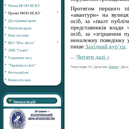
Члени ІФ ОО НСКУ
Протягом першого пі
Премії ІФОО НСКУ
«авантури» на вулиця
Дослідники краю
осіб, за «ґвалт публі
представників влади 
Пам'ятки краю
осіб, за «згіршення п
Наш часопис
неналежну поведінку у
ІКО "Моє місто"
пише
Західний кур’єр.
ЗНП "Галич"
...
Читати далі »
Годинник часу
"Українці в світі"
Переглядів: 61 | Долучив:
Dnister
| Дата
Фотоальбом
Написати нам
Анонси подій