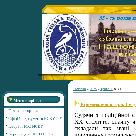
Нед
Головна
»
2025
»
Травень
»
30
Меню сторінки
Кримінальні історії. Як
Головна сторінка
Судячи з поліційної с
Офіційні документи НСКУ
ХХ століття, значну 
Історія ІФОО НСКУ
складали так звані «
Керівництво ІФ ОО НСКУ
порушення громадськог