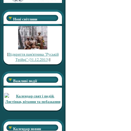
Нові світлини
[
Відкриття пам'ятника "Руській
Трійці" (31.12.2013)
]
Важливі події
Календар новин