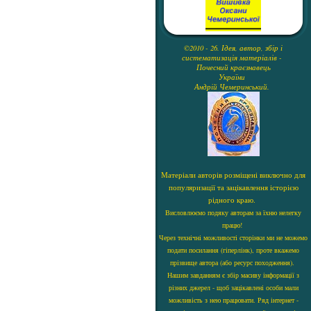
©2010 - 26. Ідея, автор, збір і
систематизація матеріалів -
Почесний краєзнавець
України
Андрій Чемеринський.
Матеріали авторів розміщені виключно для
популяризації та зацікавлення історією
рідного краю.
Висловлюємо подяку авторам за їхню нелегку
працю!
Через технічні можливості сторінки ми не можемо
подати посилання (гіперлінк), проте вкажемо
прізвище автора (або ресурс походження).
Нашим завданням є збір масиву інформації з
різних джерел - щоб зацікавлені особи мали
можливість з нею працювати. Ряд інтернет -