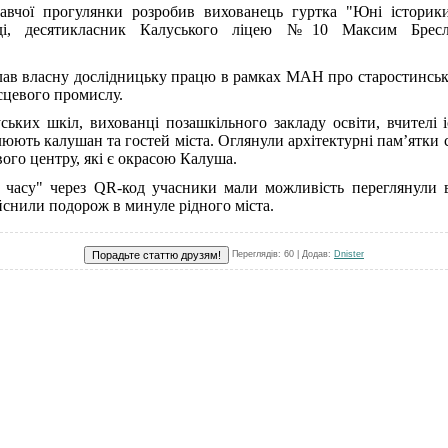
авчої прогулянки розробив вихованець гуртка "Юні історики
лоді, десятикласник Калуського ліцею №10 Максим Бресл
лав власну дослідницьку працю в рамках МАН про старостинськи
сцевого промислу.
ьких шкіл, вихованці позашкільного закладу освіти, вчителі і
блюють калушан та гостей міста. Оглянули архітектурні пам’ятки 
ого центру, які є окрасою Калуша.
часу" через QR-код учасники мали можливість переглянули в
ійснили подорож в минуле рідного міста.
Переглядів
: 60 |
Додав
:
Dnister