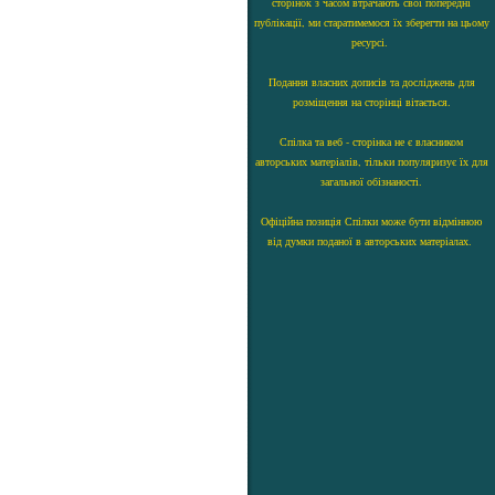
сторінок з часом втрачають свої попередні
публікації, ми старатимемося їх зберегти на цьому
ресурсі.
Подання власних дописів та досліджень для
розміщення на сторінці вітається.
Спілка та веб - сторінка не є власником
авторських матеріалів, тільки популяризує їх для
загальної обізнаності.
Офіційна позиція Спілки може бути відмінною
від думки поданої в авторських матеріалах.