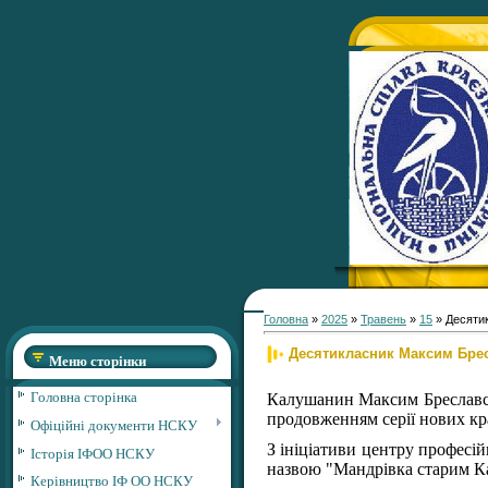
Головна
»
2025
»
Травень
»
15
» Десяти
Десятикласник Максим Брес
Меню сторінки
Головна сторінка
Калушанин Максим Бреславськ
продовженням серії нових кр
Офіційні документи НСКУ
З ініціативи центру професій
Історія ІФОО НСКУ
назвою "Мандрівка старим 
Керівництво ІФ ОО НСКУ