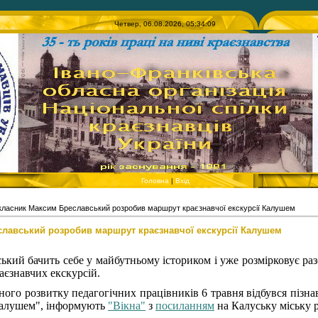
Четвер, 06.08.2026, 05:34:09
Головна
|
Вхід
класник Максим Бреславський розробив маршрут краєзнавчої екскурсії Калушем
лавський розробив маршрут краєзнавчої екскурсії Калушем
ий бачить себе у майбутньому істориком і уже розмірковує раз
аєзнавчих екскурсій.
ного розвитку педагогічних працівників 6 травня відбувся пізна
Калушем", інформують
"Вікна"
з
посиланням
на Калуську міську р