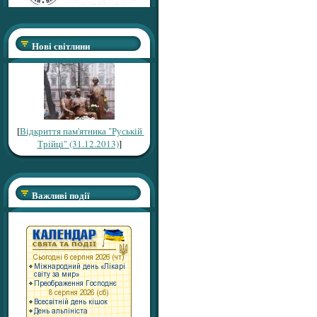
Нові світлини
[
Відкриття пам'ятника "Руській
Трійці" (31.12.2013)
]
Важливі події