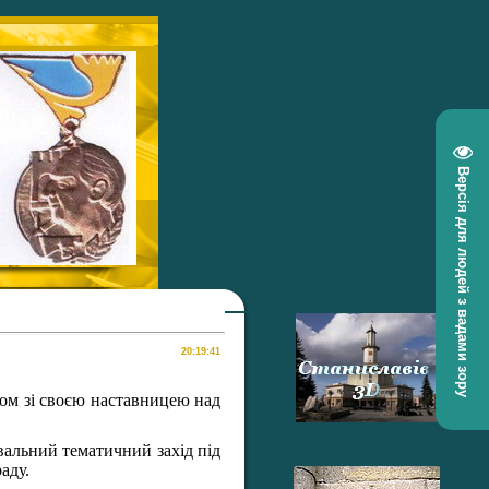
Версія для людей з вадами зору
ом зі своєю наставницею над
вальний тематичний захід під
аду.