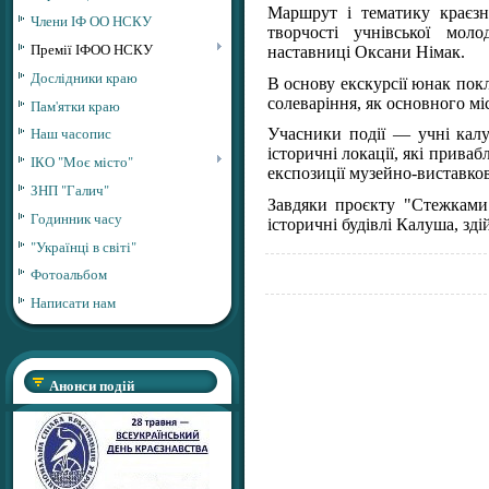
Маршрут і тематику краєзн
Члени ІФ ОО НСКУ
творчості учнівської мо
Премії ІФОО НСКУ
наставниці Оксани Німак.
Дослідники краю
В основу екскурсії юнак пок
солеваріння, як основного мі
Пам'ятки краю
Наш часопис
Учасники події — учні калус
історичні локації, які прива
ІКО "Моє місто"
експозиції музейно-виставков
ЗНП "Галич"
Завдяки проєкту "Стежками 
Годинник часу
історичні будівлі Калуша, зд
"Українці в світі"
Фотоальбом
Написати нам
Анонси подій