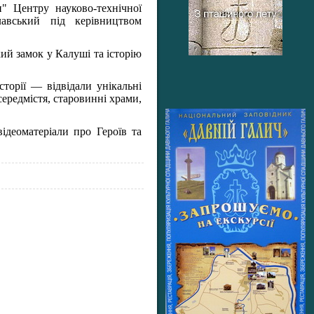
" Центру науково-технічної
авський під керівництвом
й замок у Калуші та історію
сторії — відвідали унікальні
середмістя, старовинні храми,
ідеоматеріали про Героїв та