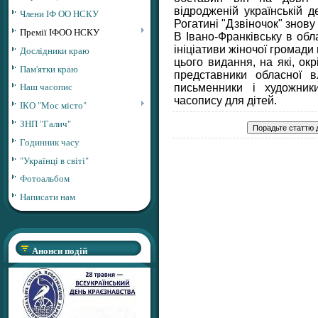
відродженій українській д
Члени ІФ ОО НСКУ
Рогатині "Дзвіночок" знову
Премії ІФОО НСКУ
В Івано-Франківську в об
ініціативи жіночої громади
Дослідники краю
цього видання, на які, окр
Пам'ятки краю
представники обласної в
Наш часопис
письменники і художник
часопису для дітей.
ІКО "Моє місто"
ЗНП "Галич"
Годинник часу
"Українці в світі"
Фотоальбом
Написати нам
Анонси подій