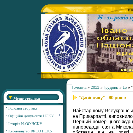
Четв
Головна
»
2011
»
Грудень
»
15
» "
"Дзвіночку" - 80 років
Меню сторінки
Головна сторінка
Найстаршому Всеукраїнськ
Офіційні документи НСКУ
на Прикарпатті, виповнилос
Перший номер цього журна
Історія ІФОО НСКУ
напередодні свята Миколая
Керівництво ІФ ОО НСКУ
обставин він на довгі 