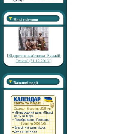
Нові світлини
[
Відкриття пам'ятника "Руській
Трійці" (31.12.2013)
]
Важливі події