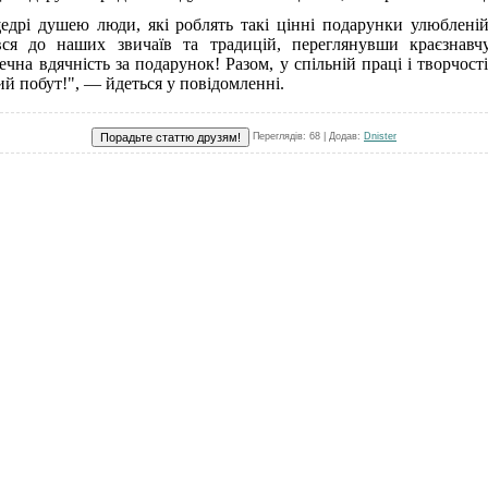
дрі душею люди, які роблять такі цінні подарунки улюбленій
ся до наших звичаїв та традицій, переглянувши краєзнавчу
ечна вдячність за подарунок! Разом, у спільній праці і творчості
й побут!", — йдеться у повідомленні.
Переглядів
: 68 |
Додав
:
Dnister