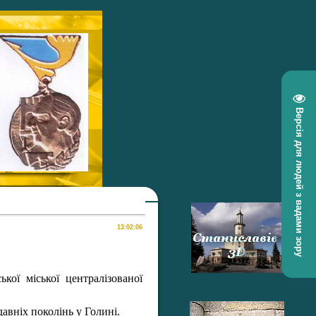
Версія для людей з вадами зору
кої міської централізованої
авніх поколінь у Голині.