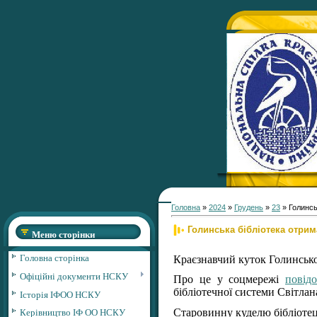
Головна
»
2024
»
Грудень
»
23
» Голинсь
Голинська бібліотека отри
Меню сторінки
Головна сторінка
Краєзнавчий куток Голинсько
Офіційні документи НСКУ
Про це у соцмережі
повід
бібліотечної системи Світла
Історія ІФОО НСКУ
Керівництво ІФ ОО НСКУ
Старовинну куделю бібліотец