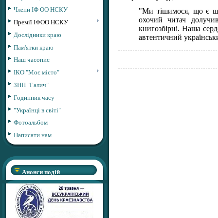
Члени ІФ ОО НСКУ
"Ми тішимося, що є ще
охочий читач долучив
Премії ІФОО НСКУ
книгозбірні. Наша серд
Дослідники краю
автентичний українськи
Пам'ятки краю
Наш часопис
ІКО "Моє місто"
ЗНП "Галич"
Годинник часу
"Українці в світі"
Фотоальбом
Написати нам
Анонси подій