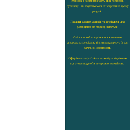
сторінок з часом втрачають свої попередні
публікації, ми старатимемося їх зберегти на цьому
ресурсі.
Подання власних дописів та досліджень для
розміщення на сторінці вітається.
Спілка та веб - сторінка не є власником
авторських матеріалів, тільки популяризує їх для
загальної обізнаності.
Офіційна позиція Спілки може бути відмінною
від думки поданої в авторських матеріалах.