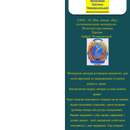
©2010 - 26. Ідея, автор, збір і
систематизація матеріалів -
Почесний краєзнавець
України
Андрій Чемеринський.
Матеріали авторів розміщені виключно для
популяризації та зацікавлення історією
рідного краю.
Висловлюємо подяку авторам за їхню нелегку
працю!
Через технічні можливості сторінки ми не можемо
подати посилання (гіперлінк), проте вкажемо
прізвище автора (або ресурс походження).
Нашим завданням є збір масиву інформації з
різних джерел - щоб зацікавлені особи мали
можливість з нею працювати. Ряд інтернет -