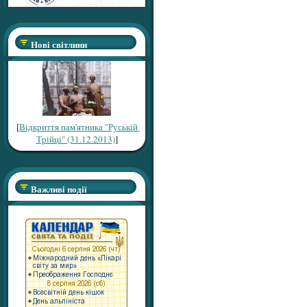
Нові світлини
[
Відкриття пам'ятника "Руській
Трійці" (31.12.2013)
]
Важливі події