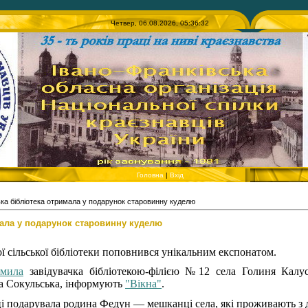
Четвер, 06.08.2026, 05:36:32
Головна
|
Вхід
ка бібліотека отримала у подарунок старовинну куделю
мала у подарунок старовинну куделю
ї сільської бібліотеки поповнився унікальним експонатом.
омила
завідувачка бібліотекою-філією №12 села Голиня Калусь
на Сокульська, інформують
"Вікна"
.
і подарувала родина Федун — мешканці села, які проживають з д