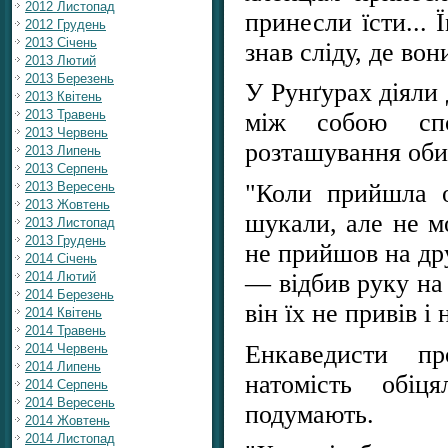
2012 Листопад
принесли їсти... 
2012 Грудень
2013 Січень
знав сліду, де вон
2013 Лютий
2013 Березень
У Рунґурах діяли 
2013 Квітень
2013 Травень
між собою спо
2013 Червень
розташування оби
2013 Липень
2013 Серпень
"Коли прийшла о
2013 Вересень
2013 Жовтень
шукали, але не м
2013 Листопад
2013 Грудень
не прийшов на дру
2014 Січень
— відбив руку на 
2014 Лютий
2014 Березень
він їх не привів 
2014 Квітень
2014 Травень
Енкаведисти пр
2014 Червень
2014 Липень
натомість обіц
2014 Серпень
2014 Вересень
подумають.
2014 Жовтень
2014 Листопад