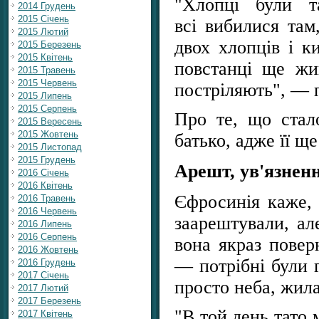
"Хлопці були т
2014 Грудень
2015 Січень
всі вибилися там
2015 Лютий
двох хлопців і к
2015 Березень
2015 Квітень
повстанці ще жи
2015 Травень
2015 Червень
постріляють", — 
2015 Липень
2015 Серпень
Про те, що стало
2015 Вересень
2015 Жовтень
батько, адже її щ
2015 Листопад
2015 Грудень
Арешт, ув'язненн
2016 Січень
2016 Квітень
Єфросинія каже, 
2016 Травень
2016 Червень
заарештували, ал
2016 Липень
2016 Серпень
вона якраз повер
2016 Жовтень
— потрібні були г
2016 Грудень
2017 Січень
просто неба, жила
2017 Лютий
2017 Березень
"В той день тато 
2017 Квітень