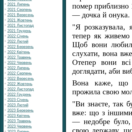
помер приблизно 1
2021 Липень
2021 Серпень
— дочка й онука.
2021 Вересень
2021 Жовтень
"Я розказувала,
2021 Листопад
2021 Грудень
тепер як живемо 
2022 Січень
2022 Лютий
Щоб вони любили
2022 Березень
слухати, вона вже
2022 Квітень
2022 Травень
Отепер вони вс
2022 Червень
2022 Липень
доглядати, аби ви
2022 Серпень
2022 Вересень
Вона каже, що 
2022 Жовтень
2022 Листопад
прожила свою мол
2022 Грудень
2023 Січень
"Ви знаєте, так 
2023 Лютий
2023 Березень
вже: що з іншими
2023 Квітень
— недобре було, 
2023 Травень
2023 Червень
свою державу, щ
2023 Липень