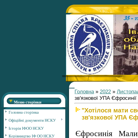
Головна
»
2022
»
Листопа
зв'язкової УПА Єфросинії
Меню сторінки
"Хотілося мати св
Головна сторінка
зв'язкової УПА Є
Офіційні документи НСКУ
Історія ІФОО НСКУ
Єфросинія Мали
Керівництво ІФ ОО НСКУ