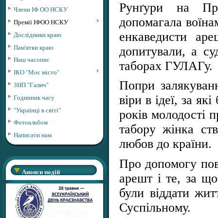
Рунґури на Пр
Члени ІФ ОО НСКУ
допомагала воїнам
Премії ІФОО НСКУ
енкаведисти аре
Дослідники краю
Пам'ятки краю
допитували, а су
Наш часопис
таборах ГУЛАГу.
ІКО "Моє місто"
Попри залякуванн
ЗНП "Галич"
Годинник часу
віри в ідеї, за як
"Українці в світі"
років молодості п
Фотоальбом
табору жінка ств
Написати нам
любов до країни.
Про допомогу пов
Анонси подій
арешт і те, за що
були віддати жит
Суспільному.