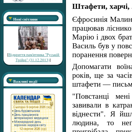
Штафети, харчі, 
Єфросинія Малино
Нові світлини
працював ліснико
Марію і двох бра
Василь був у повс
поранення поверн
[
Відкриття пам'ятника "Руській
Трійці" (31.12.2013)
]
Допомагати вої
років, ще за часі
Важливі події
штафети — письмо
"Повстанці мені
завивали в катра
віднести". Я йш
людина, то неп
пригрібала, при