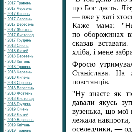
2017 Травень
що Бог дасть. Лі
2017 Червень
2017 Липень
— вже у хаті хтос
2017 Серпень
Каже мама: "Н
2017 Вересень
2017 Жовтень
по оборожинах ви
2017 Листопад
2017 Грудень
сказав вставати
2018 Січень
хліба, і мене заб
2018 Лютий
2018 Березень
2018 Квітень
Фросю утримувал
2018 Травень
Станіслава. На
2018 Червень
2018 Липень
повстанців.
2018 Серпень
2018 Вересень
"Ну знаєте як т
2018 Жовтень
2018 Листопад
давали якусь зу
2018 Грудень
2019 Січень
вузенька, що мої 
2019 Лютий
лежала навпроти, 
2019 Березень
2019 Квітень
оселедчики, — од
2019 Травень