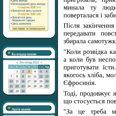
минала ту люд
поверталася і заб
Після закінчення
передавати повс
збирала самотужк
"Коли розвідка ка
Календар новин
а коли був неспо
«
Листопад 2022
»
приготувати їсти
Пн
Вт
Ср
Чт
Пт
Сб
Нд
1
2
3
4
5
6
якогось хліба, мо
7
8
9
10
11
12
13
Єфросинія.
14
15
16
17
18
19
20
21
22
23
24
25
26
27
Тоді, продовжує 
28
29
30
що стосується пов
Архів новин
"За це треба 