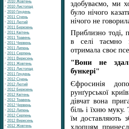
2010 Жовтень
здобуваємо, ми х
2010 Листопад
було нічого каза
2010 Грудень
2011 Січень
нічого не говори
2011 Лютий
2011 Березень
Приблизно тоді, п
2011 Квітень
2011 Травень
в селі таємно 
2011 Червень
2011 Липень
отримала своє пс
2011 Серпень
2011 Вересень
"Вони не здал
2011 Жовтень
2011 Листопад
бункері"
2011 Грудень
2012 Січень
Єфросинія доп
2012 Лютий
2012 Березень
рунґурської криї
2012 Квітень
дівчат вона приг
2012 Травень
2012 Червень
біль і їхню муку.
2012 Липень
2012 Серпень
їм доставляють з
2012 Вересень
хлопцям принесли
2012 Жовтень