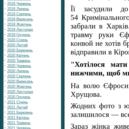
2019 Червень
Її засудили д
2019 Липень
2019 Серпень
54 Кримінальног
2019 Вересень
забрали в Харкі
2019 Жовтень
2019 Листопад
травму руки Єфр
2019 Грудень
2020 Січень
конвой не хотів б
2020 Лютий
відправили в Кіро
2020 Березень
2020 Квітень
2020 Травень
"Хотілося мат
2020 Червень
2020 Липень
нижчими, щоб м
2020 Серпень
2020 Вересень
На волю Єфросин
2020 Жовтень
2020 Листопад
Хрущова.
2020 Грудень
2021 Січень
Жодних фото з юн
2021 Лютий
2021 Березень
залишилося — все
2021 Квітень
2021 Травень
Зараз жінка живе
2021 Червень