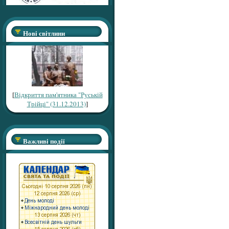
Нові світлини
[
Відкриття пам'ятника "Руській
Трійці" (31.12.2013)
]
Важливі події