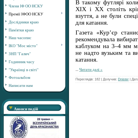
В такому футлярі коли
Члени ІФ ОО НСКУ
ХІХ і ХХ століть крі
Премії ІФОО НСКУ
взуття, а не були спе
Дослідники краю
для катання.
Пам'ятки краю
Газета «Кур’єр стани
Наш часопис
рекомендувала вибират
ІКО "Моє місто"
каблуком на 3–4 мм ме
не надто вузьким та в
ЗНП "Галич"
катання.
Годинник часу
...
Читати далі »
"Українці в світі"
Фотоальбом
Переглядів: 182 | Долучив:
Dnister
| Дат
Написати нам
Анонси подій