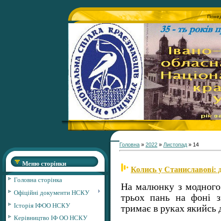
Понед
Головна
»
2022
»
Листопад
»
14
Меню сторінки
Колись у Станиславові: 
Головна сторінка
На малюнку з модного
Офіційні документи НСКУ
трьох пань на фоні з
Історія ІФОО НСКУ
тримає в руках якийсь 
Керівництво ІФ ОО НСКУ