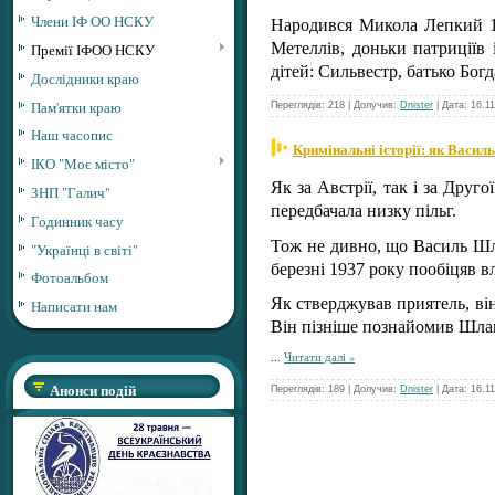
Члени ІФ ОО НСКУ
Народився Микола Лепкий 13 
Метеллів, доньки патриціїв
Премії ІФОО НСКУ
дітей: Сильвестр, батько Бог
Дослідники краю
Пам'ятки краю
Переглядів: 218 | Долучив:
Dnister
| Дата:
16.1
Наш часопис
Кримінальні історії: як Василь
ІКО "Моє місто"
Як за Австрії, так і за Друг
ЗНП "Галич"
передбачала низку пільг.
Годинник часу
Тож не дивно, що Василь Шл
"Українці в світі"
березні 1937 року пообіцяв в
Фотоальбом
Як стверджував приятель, він
Написати нам
Він пізніше познайомив Шлам
...
Читати далі »
Анонси подій
Переглядів: 189 | Долучив:
Dnister
| Дата:
16.1