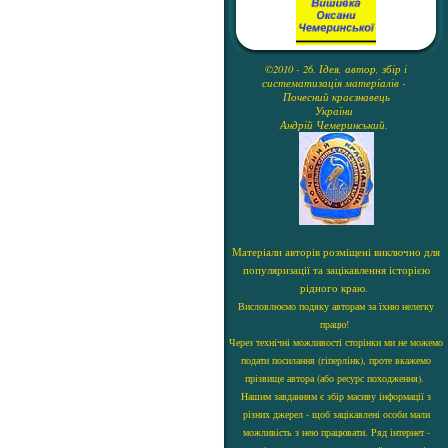
©2010 - 26. Ідея, автор, збір і
систематизація матеріалів -
Почесний краєзнавець
України
Андрій Чемеринський.
Матеріали авторів розміщені виключно для
популяризації та зацікавлення історією
рідного краю.
Висловлюємо подяку авторам за їхню нелегку
працю!
Через технічні можливості сторінки ми не можемо
подати посилання (гіперлінк), проте вкажемо
прізвище автора (або ресурс походження).
Нашим завданням є збір масиву інформації з
різних джерел - щоб зацікавлені особи мали
можливість з нею працювати. Ряд інтернет -