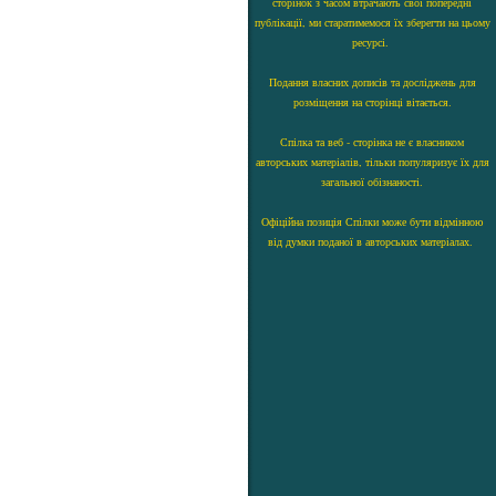
сторінок з часом втрачають свої попередні
публікації, ми старатимемося їх зберегти на цьому
ресурсі.
Подання власних дописів та досліджень для
розміщення на сторінці вітається.
Спілка та веб - сторінка не є власником
авторських матеріалів, тільки популяризує їх для
загальної обізнаності.
Офіційна позиція Спілки може бути відмінною
від думки поданої в авторських матеріалах.