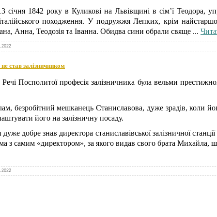
січня 1842 року в Куликові на Львівщині в сім’ї Теодора, уп
 італійського походження. У подружжя Лепких, крім найстарш
дана, Анна, Теодозія та Іванна. Обидва сини обрали свяще
...
Чита
1.2022
 не став залізничником
ої Речі Посполитої професія залізничника була вельми престижн
ам, безробітний мешканець Станиславова, дуже зрадів, коли йо
лаштувати його на залізничну посаду.
 дуже добре знав директора станиславівської залізничної станції 
а з самим «директором», за якого видав свого брата Михайла, ш
1.2022