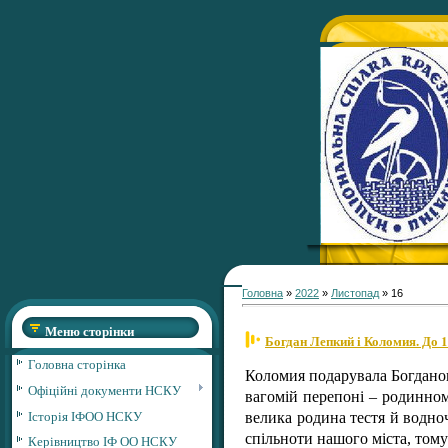
Головна
»
2022
»
Листопад
»
16
Меню сторінки
Богдан Лепкий і Коломия. До 
Головна сторінка
Коломия подарувала Богданов
Офіційні документи НСКУ
вагомій перепоні – родинно
Історія ІФОО НСКУ
велика родина тестя й водноч
спільноти нашого міста, тому
Керівництво ІФ ОО НСКУ