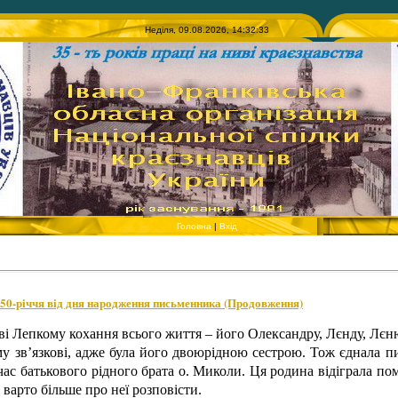
Неділя, 09.08.2026, 14:32:33
Головна
|
Вхід
150-річчя від дня народження письменника (Продовження)
і Лепкому кохання всього життя – його Олександру, Лєнду, Лєн
му зв’язкові, адже була його двоюрідною сестрою. Тож єднала 
ас батькового рідного брата о. Миколи. Ця родина відіграла пом
 варто більше про неї розповісти.