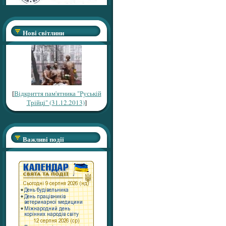
Нові світлини
[
Відкриття пам'ятника "Руській
Трійці" (31.12.2013)
]
Важливі події