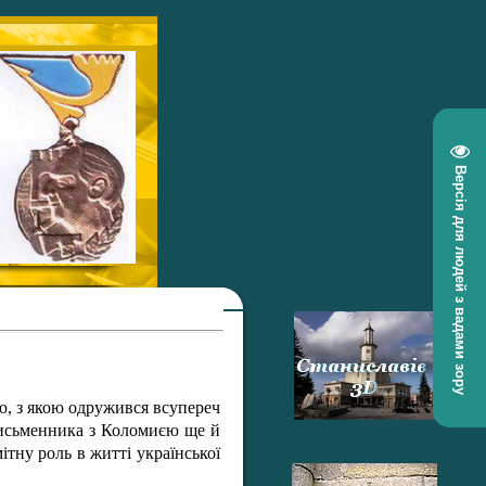
Версія для людей з вадами зору
ю, з якою одружився всупереч
письменника з Коломиєю ще й
ітну роль в житті української