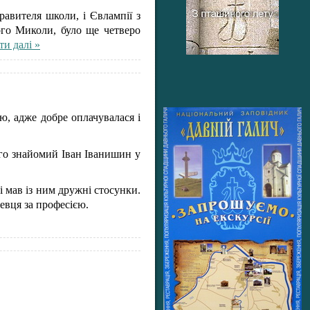
равителя школи, і Євлампії з
ого Миколи, було ще четверо
ти далі »
ою, адже добре оплачувалася і
го знайомий Іван Іванишин у
і мав із ним дружні стосунки.
евця за професією.