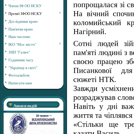
попрощалася зі св
Члени ІФ ОО НСКУ
На вічний спочи
Премії ІФОО НСКУ
коломийський к
Дослідники краю
Пам'ятки краю
Нагірний.
Наш часопис
Сотні людей зі
ІКО "Моє місто"
пам'яті людині з 
ЗНП "Галич"
Годинник часу
своєю працею збе
"Українці в світі"
Писанкової дл
Фотоальбом
сюжеті НТК.
Написати нам
Завжди усміхнен
розраджував слов
Навіть у дні важ
Анонси подій
життя та чіплявся
«Стільки ще тре
казати Василь.