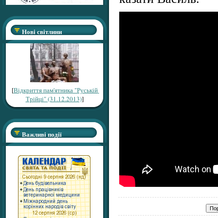
Нові світлини
[
Відкриття пам'ятника "Руській
Трійці" (31.12.2013)
]
Важливі події