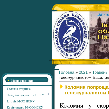
Головна
»
2021
»
Травень
тележурналістом Василем
Меню сторінки
Коломия попрощал
Головна сторінка
тележурналістом 
Офіційні документи НСКУ
Історія ІФОО НСКУ
Коломия у скор
Керівництво ІФ ОО НСКУ