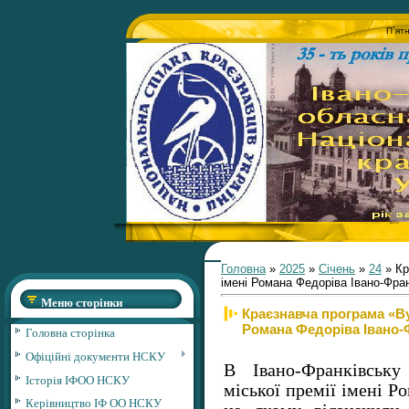
П`ят
Головна
»
2025
»
Січень
»
24
» Кр
імені Романа Федоріва Івано-Фран
Меню сторінки
Краєзнавча програма «Ву
Романа Федоріва Івано-
Головна сторінка
Офіційні документи НСКУ
В Івано-Франківську
Історія ІФОО НСКУ
міської премії імені Р
Керівництво ІФ ОО НСКУ