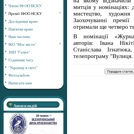
на якому відзначили
Члени ІФ ОО НСКУ
митців у номінаціях: 
мистецтво, художня 
Премії ІФОО НСКУ
Заохочуванні премії
Дослідники краю
отримали ще четверо т
Пам'ятки краю
В номінації «Журнал
Наш часопис
авторів: Івана Нікі
ІКО "Моє місто"
Станіслава Ігнатюк
ЗНП "Галич"
телепрограму "Вулиця. 
Годинник часу
"Українці в світі"
Фотоальбом
Написати нам
Анонси подій