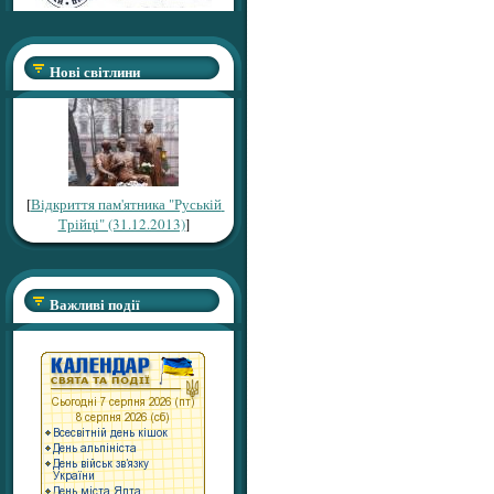
Нові світлини
[
Відкриття пам'ятника "Руській
Трійці" (31.12.2013)
]
Важливі події