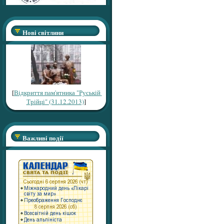
Нові світлини
[
Відкриття пам'ятника "Руській
Трійці" (31.12.2013)
]
Важливі події