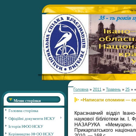
Четв
Головна
»
2011
»
Травень
»
25
» «
«Написати спомини — се
Меню сторінки
Головна сторінка
Краєзнавчий відділ Івано
Офіційні документи НСКУ
наукової бібліотеки ім. І
НАЗАРУКА «Мемуари»
Історія ІФОО НСКУ
Прикарпатського націонал
Керівництво ІФ ОО НСКУ
2010. — 168 с.