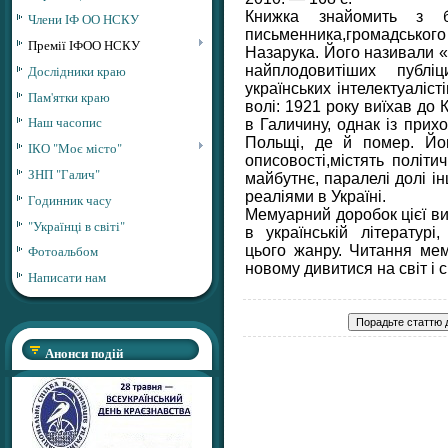
Книжка знайомить з бі
Члени ІФ ОО НСКУ
письменника,громадського
Премії ІФОО НСКУ
Назарука. Його називали
«
найплодовитіших публі
Дослідники краю
українських інтелектуаліс
Пам'ятки краю
волі: 1921 року виїхав до
Наш часопис
в Галичину, однак із при
Польщі, де й помер. Йог
ІКО "Моє місто"
описовості,містять політи
ЗНП "Галич"
майбутнє, паралелі
долі і
реаліями в Україні.
Годинник часу
Мемуарний доробок цієї ви
"Українці в світі"
в українській літературі
цього жанру.
Читання мем
Фотоальбом
новому дивитися на світ і 
Написати нам
Анонси подій