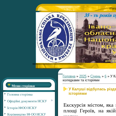
П`ят
Головна
»
2025
»
Січень
»
6
» У К
колядками та історіями
Меню сторінки
У Калуші відбулась різд
історіями
Головна сторінка
Офіційні документи НСКУ
Екскурсія містом, яка 
Історія ІФОО НСКУ
площі Героїв, на які
Керівництво ІФ ОО НСКУ