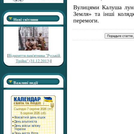
Вулицями Калуша лун
Земля» та інші колядк
Нові світлини
перемоги.
[
Відкриття пам'ятника "Руській
Трійці" (31.12.2013)
]
Важливі події