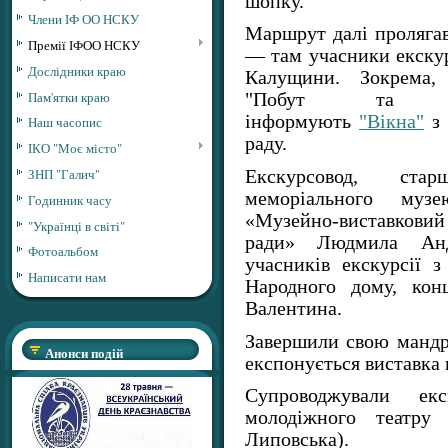
шопку.
Члени ІФ ОО НСКУ
Маршрут далі проляга
Премії ІФОО НСКУ
— там учасники екскур
Дослідники краю
Калущини. Зокрема, 
Пам'ятки краю
"Побут та ет
інформують
"Вікна"
з
Наш часопис
раду.
ІКО "Моє місто"
ЗНП "Галич"
Екскурсовод, стар
меморіального муз
Годинник часу
«Музейно-виставков
"Українці в світі"
ради» Людмила Анд
Фотоальбом
учасників екскурсії з
Написати нам
Народного дому, конц
Валентина.
Завершили свою мандрів
Анонси подій
експонується виставка 
Супроводжували екс
молодіжного театру
Липовська).