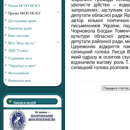
урочисте дійство – відк
Члени ІФ ОО НСКУ
запрошених: заступник г
Премії ІФОО НСКУ
депутати обласної ради Яр
автор кількох поетичних
Дослідники краю
письменників України, ла
Пам'ятки краю
Чорновола Богдан Томенчу
Наш часопис
культури обласної держа
депутати районної ради, мі
ІКО "Моє місто"
Церемонію відкриття па
ЗНП "Галич"
селищний голова Лисця Ві
який одразу ж освятив cку
Годинник часу
відзначили вагому роль Т.
"Українці в світі"
селищний голова розповів 
Фотоальбом
Написати нам
Анонси подій