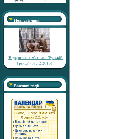
Нові світлини
[
Відкриття пам'ятника "Руській
Трійці" (31.12.2013)
]
Важливі події