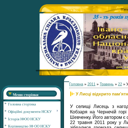
П`ят
Головна
»
2011
»
Травень
»
22
» У
У Лисці відкрито пам’ят
Меню сторінки
Головна сторінка
У селищі Лисець з наго
Офіційні документи НСКУ
Кобзаря на Чернечій горі
Шевченку. Його автором є
Історія ІФОО НСКУ
22 травня 2011 року у Ли
Керівництво ІФ ОО НСКУ
зібралися громада селища