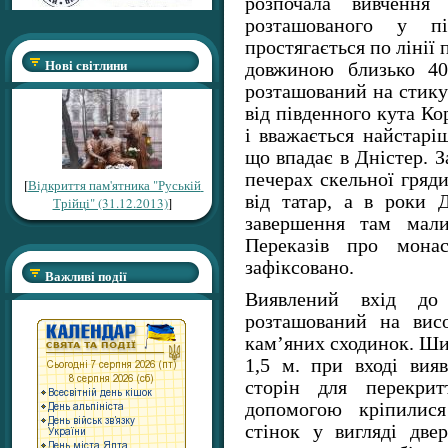
розпочала вивчення 
розташованого у пі
простягається по лінії
Нові світлини
довжиною близько 4
розташований на стику 
від південного кута Ко
і вважається найстаріш
що впадає в Дністер. З
печерах скельної гряд
[
Відкриття пам'ятника "Руській
від татар, а в роки Д
Трійці" (31.12.2013)
]
завершення там мал
Переказів про мона
зафіксовано.
Важливі події
Виявлений вхід до
розташований на вис
кам’яних сходинок. Шир
1,5 м. при вході вия
сторін для перекри
допомогою кріпилися
стінок у вигляді две