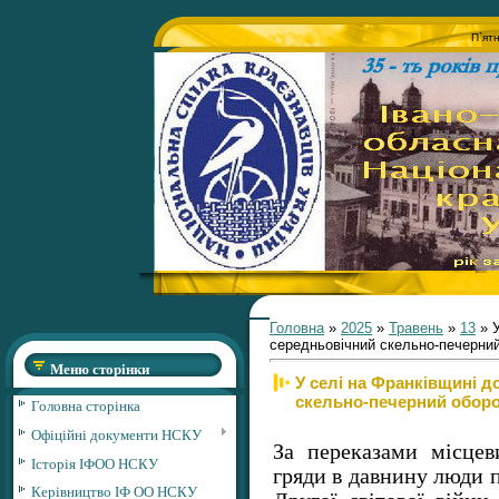
П`ят
Головна
»
2025
»
Травень
»
13
» У
середньовічний скельно-печерни
Меню сторінки
У селі на Франківщині 
скельно-печерний обор
Головна сторінка
Офіційні документи НСКУ
За переказами місцев
Історія ІФОО НСКУ
гряди в давнину люди п
Керівництво ІФ ОО НСКУ