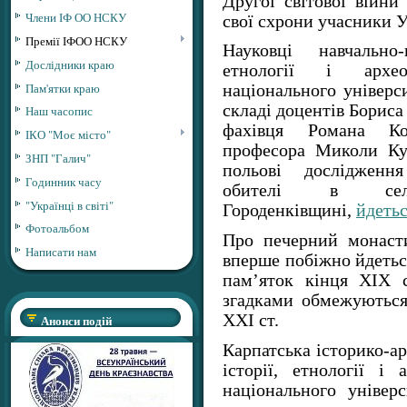
Другої світової війни
Члени ІФ ОО НСКУ
свої схрони учасники 
Премії ІФОО НСКУ
Науковці навчально-
Дослідники краю
етнології і архео
Пам'ятки краю
національного універс
складі доцентів Борис
Наш часопис
фахівця Романа Ко
ІКО "Моє місто"
професора Миколи Ку
ЗНП "Галич"
польові дослідження
Годинник часу
обителі в селі
"Українці в світі"
Городенківщині,
йдеть
Фотоальбом
Про печерний монасти
Написати нам
вперше побіжно йдетьс
пам’яток кінця ХІХ 
згадками обмежуються
ХХІ ст.
Анонси подій
Карпатська історико-ар
історії, етнології і 
національного універ