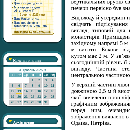
вертикальних врубів св
печери первісно був зн
Від входу й усередині 
свідчать підтісуванн
вигляд, типовий для 
монастирів. Приміщенн
західному напрямі 5 м 
м висоти. Бокове ві
кутом має 2 м. У зв’яз
Календар новин
сьогоднішній рівень її
вигляду. Частина ст
«
Травень 2025
»
центральною частиною
Пн
Вт
Ср
Чт
Пт
Сб
Нд
1
2
3
4
У верхній частині ліво
5
6
7
8
9
10
11
довжиною 2,5 м й висот
12
13
14
15
16
17
18
якої виявлено прошліф
19
20
21
22
23
24
25
26
27
28
29
30
31
графічним зображення
перед ним, очевидно
зображення виявлено в 
Архів новин
Одаїва, Петріва.