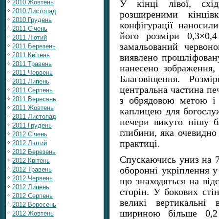
2010 Жовтень
У кінці лівої, схі
2010 Листопад
розширеними кінців
2010 Грудень
конфігурації наносил
2011 Січень
його розміри 0,3×0,
2011 Лютий
замальований червон
2011 Березень
2011 Квітень
виявлено прошліфовану
2011 Травень
нанесено зображення,
2011 Червень
Благовіщення. Розмі
2011 Липень
центральна частина пе
2011 Серпень
2011 Вересень
з обрядовою метою і 
2011 Жовтень
каплицею для богослуж
2011 Листопад
печери викуто нішу б
2011 Грудень
глибини, яка очевидно 
2012 Січень
практиці.
2012 Лютий
2012 Березень
Спускаючись униз на 7 
2012 Квітень
оборонні укріплення у 
2012 Травень
2012 Червень
що знаходяться на відс
2012 Липень
сторін. У бокових сті
2012 Серпень
великі вертикальні
2012 Вересень
шириною більше 0,2 
2012 Жовтень