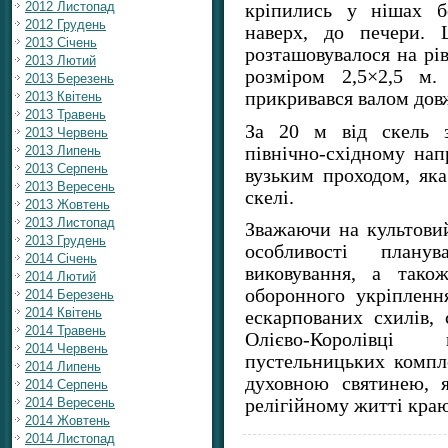
2012 Листопад
кріпились у нішах б
2012 Грудень
наверх, до печери. 
2013 Січень
розташовувалося на рів
2013 Лютий
розміром 2,5×2,5 м.
2013 Березень
прикривався валом дов
2013 Квітень
2013 Травень
За 20 м від скель 
2013 Червень
північно-східному нап
2013 Липень
2013 Серпень
вузьким проходом, яка
2013 Вересень
скелі.
2013 Жовтень
2013 Листопад
Зважаючи на культовий 
2013 Грудень
особливості плану
2014 Січень
виковування, а тако
2014 Лютий
оборонного укріпленн
2014 Березень
2014 Квітень
ескарпованих схилів,
2014 Травень
Олієво-Королівц
2014 Червень
пустельницьких компле
2014 Липень
духовною святинею, я
2014 Серпень
2014 Вересень
релігійному житті краю
2014 Жовтень
2014 Листопад