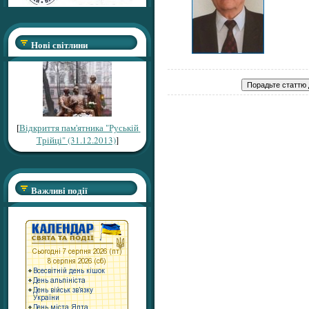
Нові світлини
[
Відкриття пам'ятника "Руській
Трійці" (31.12.2013)
]
Важливі події