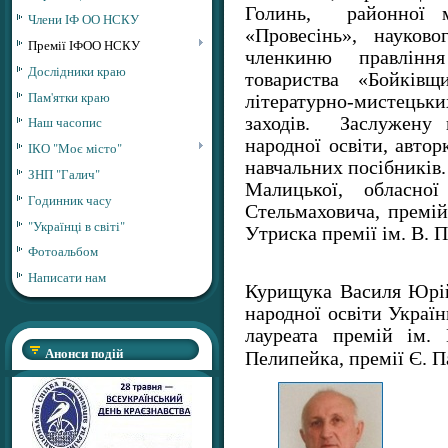
Голинь, районної мо
Члени ІФ ОО НСКУ
«Провесінь», науково
Премії ІФОО НСКУ
членкиню правління
Дослідники краю
товариства «Бойківщ
Пам'ятки краю
літературно-мистець
заходів. Заслужену 
Наш часопис
народної освіти, автор
ІКО "Моє місто"
навчальних посібників.
ЗНП "Галич"
Малицької, обласної
Годинник часу
Стельмаховича, премій
"Українці в світі"
Утриска премії ім. В. 
Фотоальбом
Написати нам
Курищука Василя Юрій
народної освіти Україн
лауреата премій ім. 
Анонси подій
Пелипейка, премії Є. 