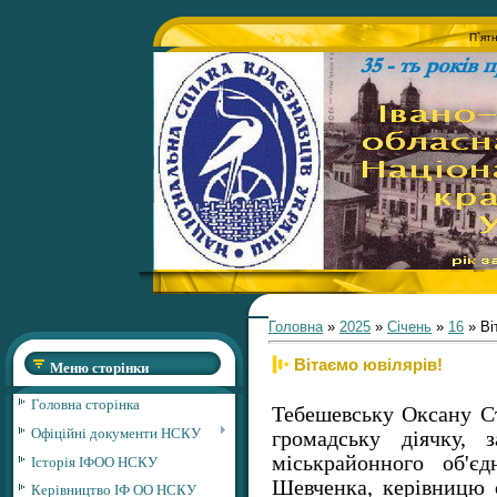
П`ят
Головна
»
2025
»
Січень
»
16
» ​​​​
​​​​​​​Вітаємо ювілярів!
Меню сторінки
Головна сторінка
Тебешевську Оксану Ст
Офіційні документи НСКУ
громадську діячку, 
Історія ІФОО НСКУ
міськрайонного об'є
Шевченка, керівницю 
Керівництво ІФ ОО НСКУ