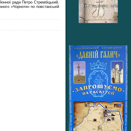
айонної ради Петро Стрембіцький,
інного «Чорноти» по повстанській