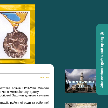
Версія для людей з вадами зору
 Братства вояків ОУН-УПА Миколи
свячено меморіальну дошку.
Бойової Заслуги другого ступеня
рації, районної ради та районної