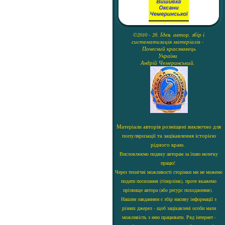
©2010 - 26. Ідея, автор, збір і
систематизація матеріалів -
Почесний краєзнавець
України
Андрій Чемеринський.
Матеріали авторів розміщені виключно для
популяризації та зацікавлення історією
рідного краю.
Висловлюємо подяку авторам за їхню нелегку
працю!
Через технічні можливості сторінки ми не можемо
подати посилання (гіперлінк), проте вкажемо
прізвище автора (або ресурс походження).
Нашим завданням є збір масиву інформації з
різних джерел - щоб зацікавлені особи мали
можливість з нею працювати. Ряд інтернет -