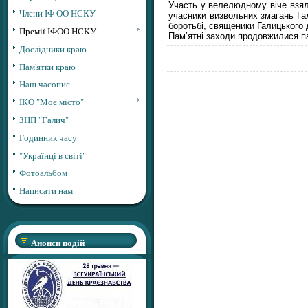
Участь у велелюдному віче взяли
Члени ІФ ОО НСКУ
учасники визвольних змагань Гал
боротьбі, священики Галицького 
Премії ІФОО НСКУ
Пам’ятні заходи продовжилися п
Дослідники краю
Пам'ятки краю
Наш часопис
ІКО "Моє місто"
ЗНП "Галич"
Годинник часу
"Українці в світі"
Фотоальбом
Написати нам
Анонси подій