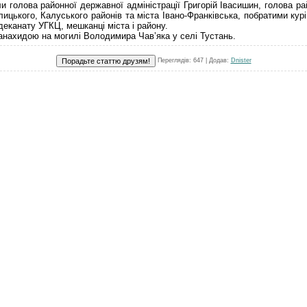
 голова районної державної адміністрації Григорій Івасишин, голова р
ицького, Калуського районів та міста Івано-Франківська, побратими кур
деканату УГКЦ, мешканці міста і району.
анахидою на могилі Володимира Чав’яка у селі Тустань.
Переглядів
: 647 |
Додав
:
Dnister