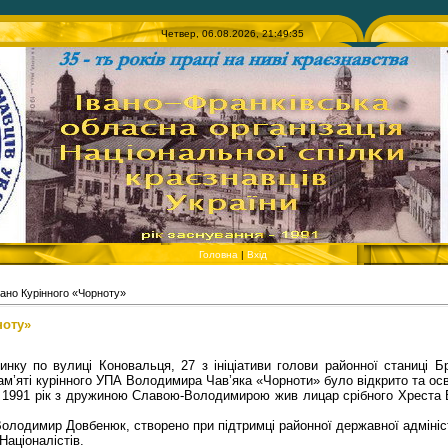
Четвер, 06.08.2026, 21:49:35
Головна
|
Вхід
но Курінного «Чорноту»
ноту»
динку по вулиці Коновальця, 27 з ініціативи голови районної станиці
 пам’яті курінного УПА Володимира Чав’яка «Чорноти» було відкрито та о
 1991 рік з дружиною Славою-Володимирою жив лицар срібного Хреста 
олодимир Довбенюк, створено при підтримці районної державної адмініст
Націоналістів.