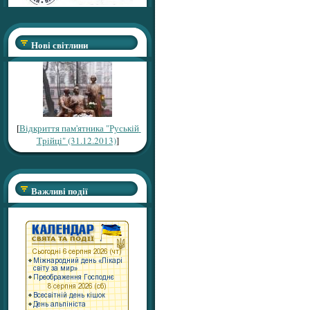
Нові світлини
[
Відкриття пам'ятника "Руській
Трійці" (31.12.2013)
]
Важливі події