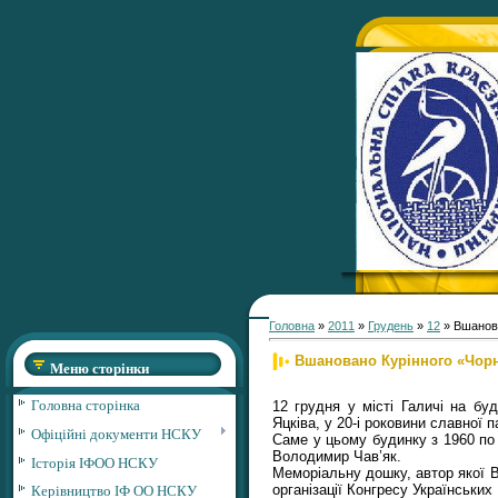
Головна
»
2011
»
Грудень
»
12
» Вшанова
Вшановано Курінного «Чор
Меню сторінки
Головна сторінка
12 грудня у місті Галичі на бу
Яцківа, у 20-і роковини славної
Офіційні документи НСКУ
Саме у цьому будинку з 1960 по
Володимир Чав’як.
Історія ІФОО НСКУ
Меморіальну дошку, автор якої В
Керівництво ІФ ОО НСКУ
організації Конгресу Українських 