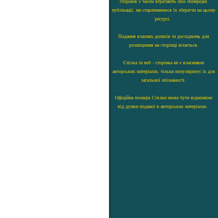
сторінок з часом втрачають свої попередні
публікації, ми старатимемося їх зберегти на цьому
ресурсі.
Подання власних дописів та досліджень для
розміщення на сторінці вітається.
Спілка та веб - сторінка не є власником
авторських матеріалів, тільки популяризує їх для
загальної обізнаності.
Офіційна позиція Спілки може бути відмінною
від думки поданої в авторських матеріалах.