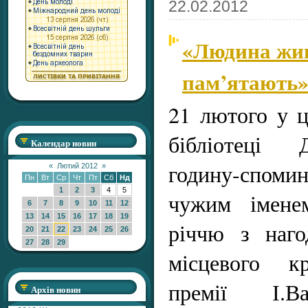
22.02.2012
«Людина живе
пам’ятають
21 лютого у ц
бібліотеці 
Календар новин
годину-споми
«
Лютий 2012
»
Пн
Вт
Ср
Чт
Пт
Сб
Нд
1
2
3
4
5
чужим іменем
6
7
8
9
10
11
12
13
14
15
16
17
18
19
річчю з наго
20
21
22
23
24
25
26
27
28
29
місцевого кр
премії І.В
Архів новин