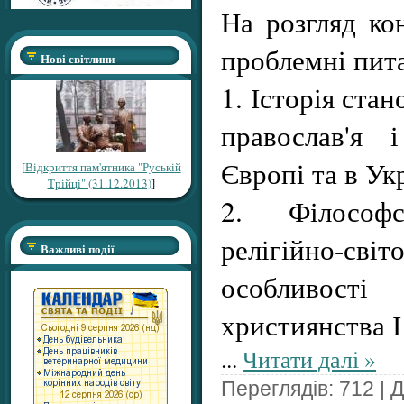
На розгляд ко
проблемні пит
Нові світлини
1. Історія ста
православ'я 
Європі та в Ук
[
Відкриття пам'ятника "Руській
Трійці" (31.12.2013)
]
2. Філософсь
релігійно-св
Важливі події
особливост
християнства І 
...
Читати далі »
Переглядів: 712 | 