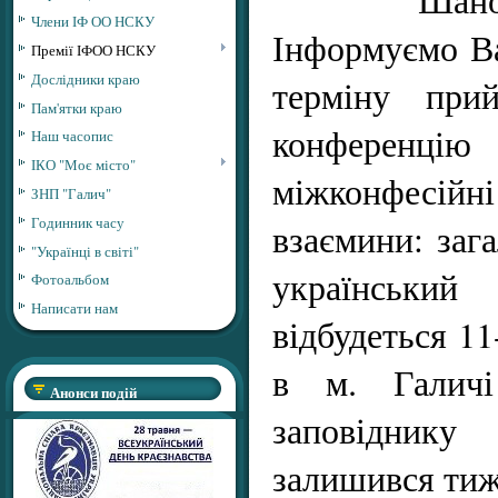
Члени ІФ ОО НСКУ
Інформуємо Ва
Премії ІФОО НСКУ
Дослідники краю
терміну прий
Пам'ятки краю
конференці
Наш часопис
ІКО "Моє місто"
міжконфесійні
ЗНП "Галич"
Годинник часу
взаємини:
заг
"Українці в світі"
українськ
Фотоальбом
Написати нам
відбудеться 11
в м. Галичі
Анонси подій
заповідник
залишився тиж