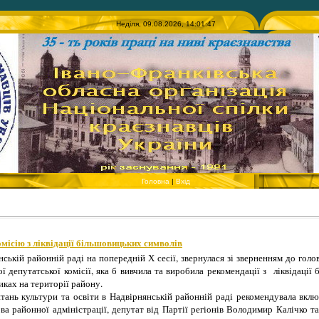
Неділя, 09.08.2026, 14:01:47
Головна
|
Вхід
місію з ліквідації більшовицьких символів
ькій районній раді на попередній Х сесії, звернулася зі зверненням до голо
ї депутатської комісії, яка б вивчила та виробила рекомендації з ліквідації 
иках на території району.
итань культури та освіти в Надвірнянській районній раді рекомендувала вкл
лова районної адміністрації, депутат від Партії регіонів Володимир Калічко т