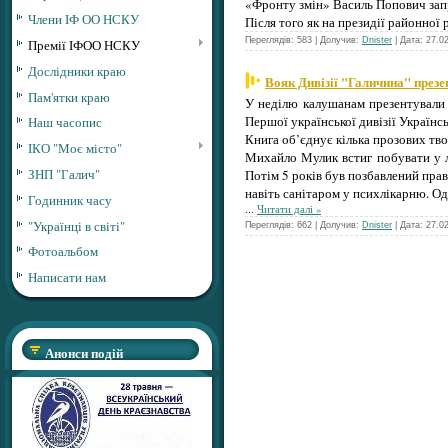
«Фронту змін» Василь Попович запр
Члени ІФ ОО НСКУ
Після того як на президії районної
Переглядів: 583 | Долучив:
Dnister
| Дата:
27.0
Премії ІФОО НСКУ
Дослідники краю
Вояк Дивізії "Галичина" през
Пам'ятки краю
У неділю калушанам презентували 
Першої української дивізії Українсь
Наш часопис
Книга об’єднує кілька прозових тво
ІКО "Моє місто"
Михайло Мулик встиг побувати у ла
ЗНП "Галич"
Потім 5 років був позбавлений пра
навіть санітаром у психлікарню. Од
Годинник часу
...
Читати далі »
"Українці в світі"
Переглядів: 662 | Долучив:
Dnister
| Дата:
27.0
Фотоальбом
Написати нам
Анонси подій