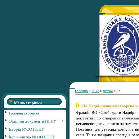
Головна
»
2012
»
Лютий
»
27
Меню сторінки
На Надвірнянщині створено ко
Фракція ВО «Свобода» в Надвірнянс
Головна сторінка
депутатів про створення тимчасово
Офіційні документи НСКУ
ненависницьких написів на пам’ятн
Історія ІФОО НСКУ
Постійна депутатська комісія з п
сесії. Та на засідання президії го
Керівництво ІФ ОО НСКУ