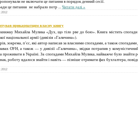
опонували не включати це питання в порядок денний сесії.
 ради це питання не набрало потр
...
Читати далі »
2.2012
ентував прикарпатцям власну книгу
книжку Михайла Мулика «Дух, що тіло рве до бою». Книга містить спогади а
кої національної армії (дивізія «Галичина»).
рів, зокрема, п’єс, які автор написав за власними спогадами, а також спогада
вах ОУН, а також — у дивізії «Галичина», звідки потрапив у комуністичний
ва проживати в Україні. За спогадами Михайла Мулика, найважче було знайти 
нак, роботу вдалося знайти і навіть — пізніше отримати фах бухгалтера, пові
2.2012