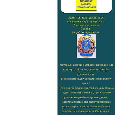
©2010 - 26. Ідея, автор, збір і
систематизація матеріалів -
Почесний краєзнавець
України
Андрій Чемеринський.
Матеріали авторів розміщені виключно для
популяризації та зацікавлення історією
рідного краю.
Висловлюємо подяку авторам за їхню нелегку
працю!
Через технічні можливості сторінки ми не можемо
подати посилання (гіперлінк), проте вкажемо
прізвище автора (або ресурс походження).
Нашим завданням є збір масиву інформації з
різних джерел - щоб зацікавлені особи мали
можливість з нею працювати. Ряд інтернет -