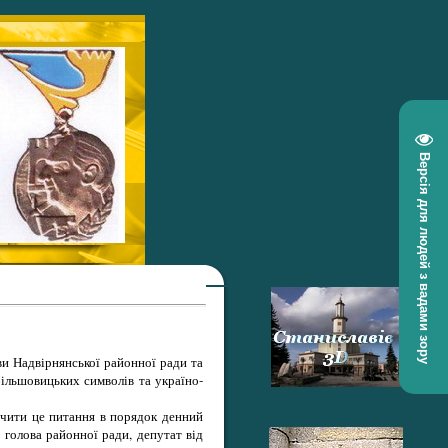
Версія для людей з вадами зору
ви Надвірнянської районної ради та
більшовицьких символів та україно-
ючити це питання в порядок денний
а голова районної ради, депутат від