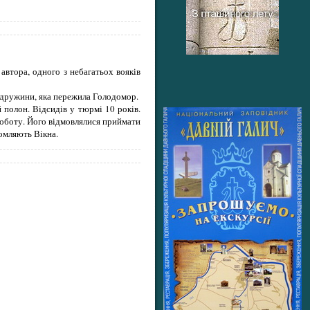
втора, одного з небагатьох вояків
ми дружини, яка пережила Голодомор.
 полон. Відсидів у тюрмі 10 років.
роботу. Його відмовлялися приймати
домляють Вікна.