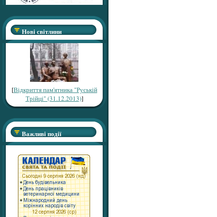
Нові світлини
[
Відкриття пам'ятника "Руській
Трійці" (31.12.2013)
]
Важливі події