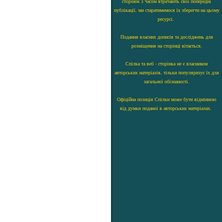
сторінок з часом втрачають свої попередні
публікації, ми старатимемося їх зберегти на цьому
ресурсі.
Подання власних дописів та досліджень для
розміщення на сторінці вітається.
Спілка та веб - сторінка не є власником
авторських матеріалів, тільки популяризує їх для
загальної обізнаності.
Офіційна позиція Спілки може бути відмінною
від думки поданої в авторських матеріалах.