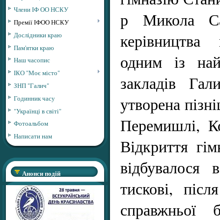
Члени ІФ ОО НСКУ
р Микола Са
Премії ІФОО НСКУ
керівництва 
Дослідники краю
Пам'ятки краю
одним із най
Наш часопис
ІКО "Моє місто"
закладів Гал
ЗНП "Галич"
утворена пізні
Годинник часу
"Українці в світі"
Перемишлі, К
Фотоальбом
Написати нам
Відкриття гім
відбувалося 
Анонси подій
тискові, післ
справжньої б