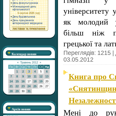
університету 
як молодий у
більш ніж п
грецької та ла
Переглядів: 1215 |
Календар новин
03.05.2012
«
Травень 2012
»
Пн
Вт
Ср
Чт
Пт
Сб
Нд
1
2
3
4
5
6
Книга про С
7
8
9
10
11
12
13
14
15
16
17
18
19
20
«Снятинщина
21
22
23
24
25
26
27
28
29
30
31
Незалежност
Архів новин
Мені до рук