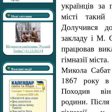
українців за
місті такий 
Нові світлини
Долучився до
закладу і М. 
працював вик
[
Відкриття пам'ятника "Руській
Трійці" (31.12.2013)
]
гімназії міста.
Микола Сабат
Важливі події
1867 року в 
Походив він
родини. Після 
гімназії у