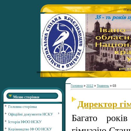
П`ят
Головна
»
2012
»
Травень
»
03
Меню сторінки
Директор гі
Головна сторінка
Багато років
Офіційні документи НСКУ
Історія ІФОО НСКУ
гімназію Стан
Керівництво ІФ ОО НСКУ