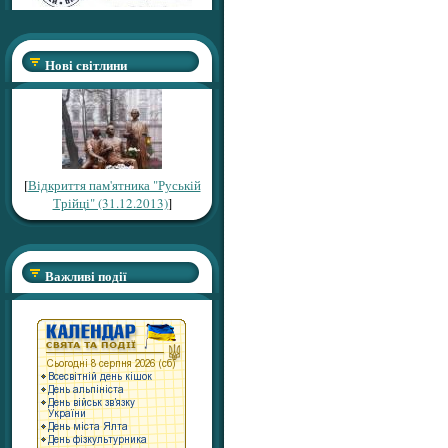
Нові світлини
[
Відкриття пам'ятника "Руській
Трійці" (31.12.2013)
]
Важливі події