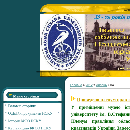
Субо
Головна
»
2012
»
Липень
»
04
Меню сторінки
Проведено пленум правлі
Головна сторінка
У приміщенні музею істо
Офіційні документи НСКУ
університету ім. В.Стефан
Пленум правління обласн
Історія ІФОО НСКУ
краєзнавців України. Зареє
Керівництво ІФ ОО НСКУ