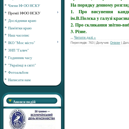
На порядку денному розгля
Члени ІФ ОО НСКУ
1. Про висунення канди
Премії ІФОО НСКУ
ім.В.Полєка у галузі краєзн
Дослідники краю
2. Про скликання звітно-виб
Пам'ятки краю
3. Різне.
Наш часопис
...
Читати далі »
ІКО "Моє місто"
Переглядів: 763 | Долучив:
Dnister
| Дат
ЗНП "Галич"
Годинник часу
"Українці в світі"
Фотоальбом
Написати нам
Анонси подій