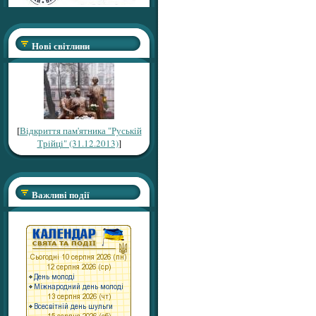
Нові світлини
[
Відкриття пам'ятника "Руській
Трійці" (31.12.2013)
]
Важливі події