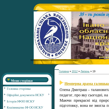
Понед
Головна
»
2012
»
Липень
»
19
Меню сторінки
Неоперна драма галицько
Головна сторінка
Олена Дмитраш – талановита 
педагог, про яку сьогодні, на
Офіційні документи НСКУ
Маючи прекрасні від приро
Історія ІФОО НСКУ
підготовку, вона не змогла 
Керівництво ІФ ОО НСКУ