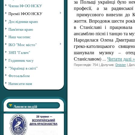
за Польщі українці було не
Члени ІФ ОО НСКУ
професії, а за радянської
Премії ІФОО НСКУ
примусового вивезли до Кр
життя. Впродовж шести рокі
Дослідники краю
в Станіславі і працювала
Пам'ятки краю
ансамблю пісні і танцю та м
Наш часопис
Народилася Олена Дмитраш 
ІКО "Моє місто"
греко-католицького свяще
шанували музику – отец
ЗНП "Галич"
Станіславом)
...
Читати далі »
Годинник часу
Переглядів: 754 | Долучив:
Dnister
| Дат
"Українці в світі"
Фотоальбом
Написати нам
Анонси подій