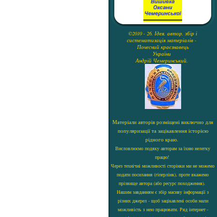
©2010 - 26. Ідея, автор, збір і
систематизація матеріалів -
Почесний краєзнавець
України
Андрій Чемеринський.
Матеріали авторів розміщені виключно для
популяризації та зацікавлення історією
рідного краю.
Висловлюємо подяку авторам за їхню нелегку
працю!
Через технічні можливості сторінки ми не можемо
подати посилання (гіперлінк), проте вкажемо
прізвище автора (або ресурс походження).
Нашим завданням є збір масиву інформації з
різних джерел - щоб зацікавлені особи мали
можливість з нею працювати. Ряд інтернет -