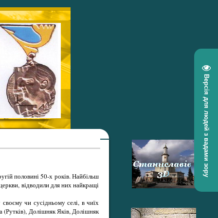
Версія для людей з вадами зору
ругій половині 50-х років. Найбільш
 церкви, відводили для них найкращі
 своєму чи сусідньому селі, в чиїх
 (Рутків), Долішняк Яків, Долішняк