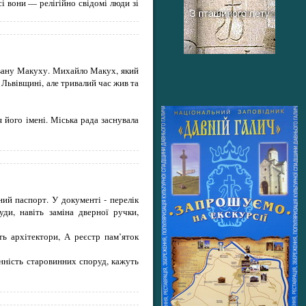
і вони — релігійно свідомі люди зі
 Івану Макуху. Михайло Макух, який
Львівщині, але тривалий час жив та
 його імені. Міська рада заснувала
ний паспорт. У документі - перелік
ди, навіть заміна дверної ручки,
ь архітектори, А реєстр пам’яток
інність старовинних споруд, кажуть