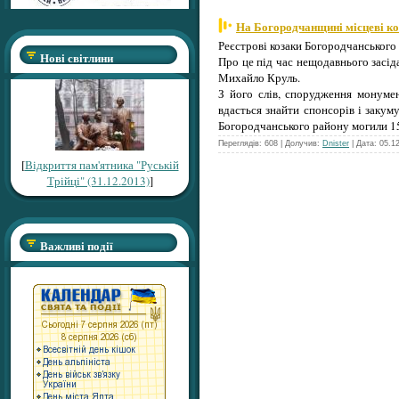
На Богородчанщині місцеві ко
Реєстрові козаки Богородчанського
Нові світлини
Про це під час нещодавнього засід
Михайло Круль.
З його слів, спорудження монумен
вдасться знайти спонсорів і закум
Богородчанського району могили 15
Переглядів: 608 | Долучив:
Dnister
| Дата:
05.1
[
Відкриття пам'ятника "Руській
Трійці" (31.12.2013)
]
Важливі події