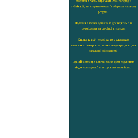
сторінок з часом втрачають свої попередні
публікації, ми старатимемося їх зберегти на цьому
ресурсі.
Подання власних дописів та досліджень для
розміщення на сторінці вітається.
Спілка та веб - сторінка не є власником
авторських матеріалів, тільки популяризує їх для
загальної обізнаності.
Офіційна позиція Спілки може бути відмінною
від думки поданої в авторських матеріалах.