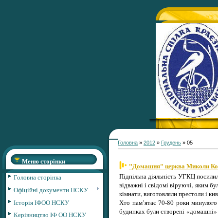
Головна
»
2012
»
Грудень
»
05
Меню сторінки
"Домашня" церква Миколи Ко
Підпільна діяльність УГКЦ посилила
Головна сторінка
відважні і свідомі віруючі, яким б
Офіційні документи НСКУ
кімнати, виготовляли престоли і к
Історія ІФОО НСКУ
Хто пам’ятає 70-80 роки минулого 
будинках були створені «домашні» 
Керівництво ІФ ОО НСКУ