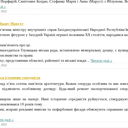
орфирій, Синітович Богдан, Стефанко Марія і Анна (Марусі) з Яблунова. Вс
лі »
2.2012
 Івану Макуху
м’ятник міністру внутрішніх справ Західноукраїнської Народної Республіки
етною фігурою у Західній Україні першої половини ХХ століття, народився на 
 пам’ятають про це.
знаходиться Тлумацька міська рада, встановлено меморіальну дошку, є вулиця
краєзнавства та права.
у, представники обласної, районної та міської влади
...
Читати далі »
2.2012
ся історичне середмістя
над п’ять сотень пам’яток архітектури. Кожна споруда особлива та має влас
и підлягають особливому догляду. Будь-який ремонт паспортизованої спору
вищена лише на папері. Нині історичне середмістя руйнується, стверджуют
новлювався 10 років тому.
они, яскраві рекламні вивіски та пофарбовані фасади обмежують справжню ц
ти далі »
2.2012