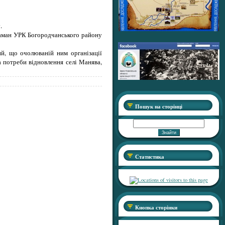
.
отаман УРК Богородчанського району
ий, що очолюваній ним організації
а потреби відновлення селі Манява,
Пошук на сторінці
Статистика
Кнопка сторінки