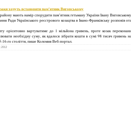
заки хочуть встановити пам'ятник Виговському
 району мають намір спорудити пам’ятник гетьману України Івану Виговському
ання Ради Українського реєстрового козацтва в Івано-Франківську розповів 
ту орієнтовно вартуватиме до 1 мільйона гривень, проте козак переконан
улювати необхідну суму, як вдалося зібрати кошти в сумі 98 тисяч гривень н
-16-го століття, пише Коломия Веб-портал.
2.2012