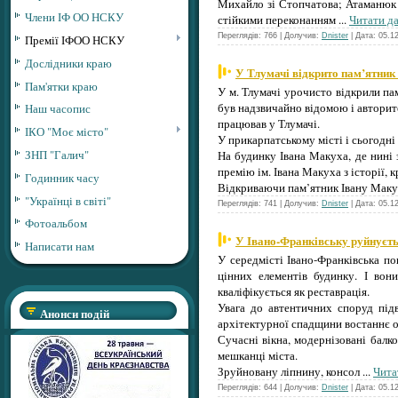
Михайло зі Стопчатова; Атаманюк П
Члени ІФ ОО НСКУ
стійкими переконанням
...
Читати да
Переглядів: 766 | Долучив:
Dnister
| Дата:
05.1
Премії ІФОО НСКУ
Дослідники краю
У Тлумачі відкрито пам’ятник
Пам'ятки краю
У м. Тлумачі урочисто відкрили па
був надзвичайно відомою і авторит
Наш часопис
працював у Тлумачі.
ІКО "Моє місто"
У прикарпатському місті і сьогодні
ЗНП "Галич"
На будинку Івана Макуха, де нині 
премію ім. Івана Макуха з історії, 
Годинник часу
Відкриваючи пам’ятник Івану Макух
"Українці в світі"
Переглядів: 741 | Долучив:
Dnister
| Дата:
05.1
Фотоальбом
У Івано-Франківську руйнуєть
Написати нам
У середмісті Івано-Франківська по
цінних елементів будинку. І вон
кваліфікується як реставрація.
Увага до автентичних споруд під
Анонси подій
архітектурної спадщини востаннє о
Сучасні вікна, модернізовані балк
мешканці міста.
Зруйновану ліпнину, консол
...
Чита
Переглядів: 644 | Долучив:
Dnister
| Дата:
05.1