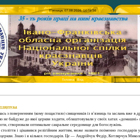
П`ятниця, 07.08.2026, 14:08:56
Головна
|
Вхід
тлярчука
сь з поверненням (кому пощастило) священиків із в’язниць та заслань вже в д
уло не байдуже до якої церкви ходити, облаштовували у своїх хатах «домашні»
ивоти, створювали оптимальне сакральне середовище для богослужінь.
століття і цікавився релігійним життям, може назвати поіменно господарів у
церкви. Знаю і я кількох господарів. Це — Андрійчук Федір, Котлярчук Микола