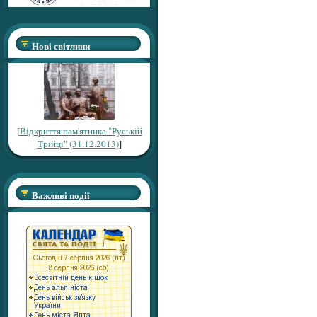
Нові світлини
[
Відкриття пам'ятника "Руській
Трійці" (31.12.2013)
]
Важливі події