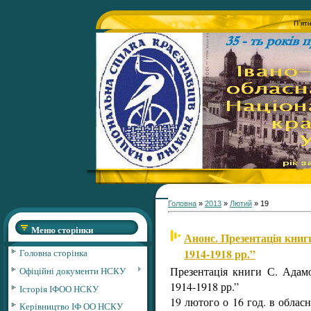
П`ят
Головна
»
2013
»
Лютий
»
19
Меню сторінки
Анонс. Презентація книги
1914-1918 рр.”
Головна сторінка
Презентація книги С. Адамо
Офіційні документи НСКУ
1914-1918 рр.”
Історія ІФОО НСКУ
19 лютого о 16 год. в обласні
Керівництво ІФ ОО НСКУ