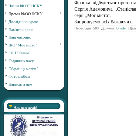
Франка відбудеться презент
Члени ІФ ОО НСКУ
Сергія Адамовича ,,Станіслав
Премії ІФОО НСКУ
серії ,,Моє місто”.
Запрошуємо всіх бажаючих.
Дослідники краю
Переглядів: 593 | Долучив:
Dnister
| Дат
Пам'ятки краю
Наш часопис
ІКО "Моє місто"
ЗНП "Галич"
Годинник часу
"Українці в світі"
Фотоальбом
Написати нам
Анонси подій