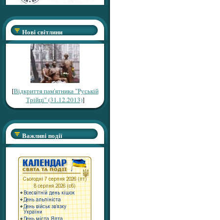
Нові світлини
[
Відкриття пам'ятника "Руській
Трійці" (31.12.2013)
]
Важливі події