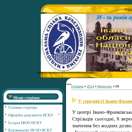
П`ят
Головна
»
2014
»
Вересень
»
09
Меню сторінки
У середмісті Івано-Франк
Головна сторінка
У центрі Івано-Франківськ
Офіційні документи НСКУ
Стрільців сьогодні, 8 вере
Історія ІФОО НСКУ
значення без жодних дозвол
Керівництво ІФ ОО НСКУ