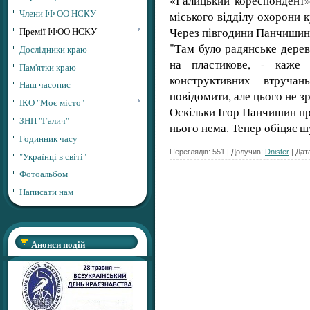
«Галицький кореспондент»
Члени ІФ ОО НСКУ
міського відділу охорони 
Через півгодини Панчишин 
Премії ІФОО НСКУ
"Там було радянське дерев
Дослідники краю
на пластикове, - каже
Пам'ятки краю
конструктивних втруча
Наш часопис
повідомити, але цього не з
ІКО "Моє місто"
Оскільки Ігор Панчишин про
ЗНП "Галич"
нього нема. Тепер обіцяє 
Годинник часу
Переглядів: 551 | Долучив:
Dnister
| Дат
"Українці в світі"
Фотоальбом
Написати нам
Анонси подій