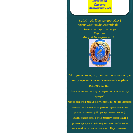
©2010 - 26. Ідея, автор, збір і
систематизація матеріалів -
Почесний краєзнавець
України
Андрій Чемеринський.
Матеріали авторів розміщені виключно для
популяризації та зацікавлення історією
рідного краю.
Висловлюємо подяку авторам за їхню нелегку
працю!
Через технічні можливості сторінки ми не можемо
подати посилання (гіперлінк), проте вкажемо
прізвище автора (або ресурс походження).
Нашим завданням є збір масиву інформації з
різних джерел - щоб зацікавлені особи мали
можливість з нею працювати. Ряд інтернет -