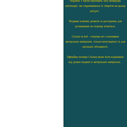
сторінок з часом втрачають свої попередні
публікації, ми старатимемося їх зберегти на цьому
ресурсі.
Подання власних дописів та досліджень для
розміщення на сторінці вітається.
Спілка та веб - сторінка не є власником
авторських матеріалів, тільки популяризує їх для
загальної обізнаності.
Офіційна позиція Спілки може бути відмінною
від думки поданої в авторських матеріалах.