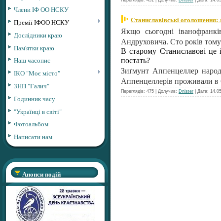
Переглядів: 451 | Долучив:
Dnister
| Дата:
14.0
Члени ІФ ОО НСКУ
Станиславівські оголошення: 
Премії ІФОО НСКУ
Якщо сьогодні іванофранкі
Дослідники краю
Андруховича. Сто років тому 
Пам'ятки краю
В старому Станиславові це і
Наш часопис
постать?
Зиґмунт Аппенцеллер народи
ІКО "Моє місто"
Аппенцеллерів проживали в
ЗНП "Галич"
Переглядів: 475 | Долучив:
Dnister
| Дата:
14.0
Годинник часу
"Українці в світі"
Фотоальбом
Написати нам
Анонси подій