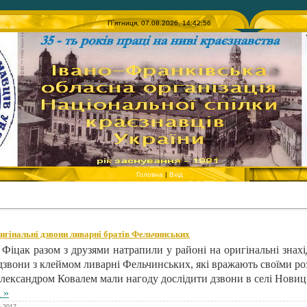
П`ятниця, 07.08.2026, 14:42:56
Головна
|
Вхід
игінальні дзвони ливарні братів Фельчинських
Фіцак разом з друзями натрапили у районі на оригінальні знахі
звони з клеймом ливарні Фельчинських, які вражають своїми ро
ександром Ковалем мали нагоду дослідити дзвони в селі Новиці
 »