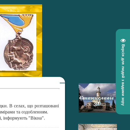
Версія для людей з вадами зору
дки. В селах, що розташовані
змірами та оздобленням.
, інформують "Вікна".