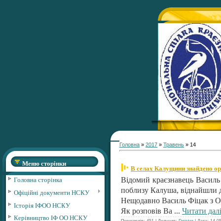
Головна
»
2017
»
Травень
»
14
Меню сторінки
В селах Калущини знайдено ор
Головна сторінка
Відомий краєзнавець Василь 
поблизу Калуша, віднайшли д
Офіційні документи НСКУ
Нещодавно Василь Фіцак з Ол
Історія ІФОО НСКУ
Як розповів Ва
...
Читати далі
Керівництво ІФ ОО НСКУ