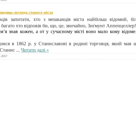
5.2017
людина-легенда старого міста
вців запитати, хто з мешканців міста найбільш відомий, біл
багато хто відповів би, що, це, звичайно, Зиґмунт Аппенцеллер!
м’я знав кожен, а от у сучасному місті воно мало кому відом
вся в 1862 р. у Станиславові в родині торговця, який мав 
 Станис
...
Читати далі »
5.2017