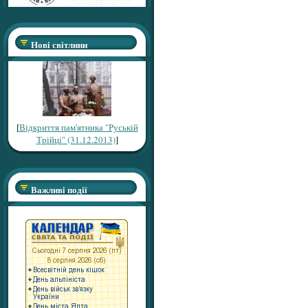
Нові світлини
[
Відкриття пам'ятника "Руській
Трійці" (31.12.2013)
]
Важливі події