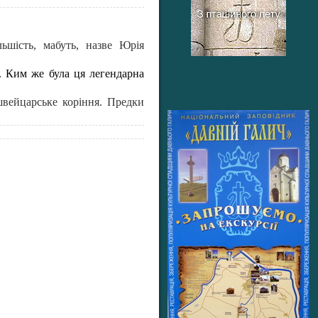
ьшість, мабуть, назве Юрія
е. Ким же була ця легендарна
швейцарське коріння. Предки