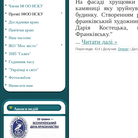
На фасаді хрущовки 
Члени ІФ ОО НСКУ
камяниці яку зруйнув
Премії ІФОО НСКУ
будинку. Створенням 
франківський художни
Дослідники краю
Дарія Костецька,
Пам'ятки краю
Франківську."
Наш часопис
...
Читати далі »
ІКО "Моє місто"
Переглядів: 414 | Долучив:
Dnister
| Дат
ЗНП "Галич"
Годинник часу
"Українці в світі"
Фотоальбом
Написати нам
Анонси подій