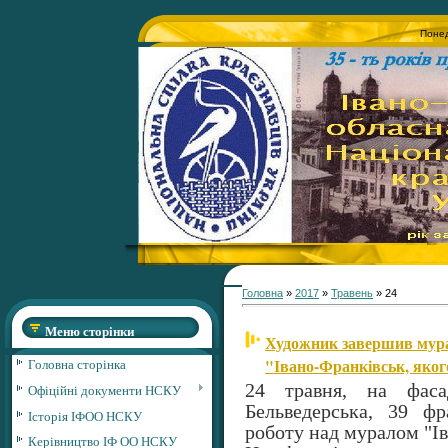
Понед
Головна
»
2017
»
Травень
»
24
Меню сторінки
Художник завершив мура
"Івано-Франківськ, яког
Головна сторінка
24 травня, на фаса
Офіційні документи НСКУ
Бельведерська, 39 ф
Історія ІФОО НСКУ
роботу над муралом "Ів
Керівництво ІФ ОО НСКУ