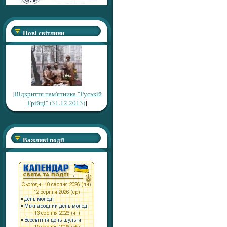
Нові світлини
[
Відкриття пам'ятника "Руській
Трійці" (31.12.2013)
]
Важливі події