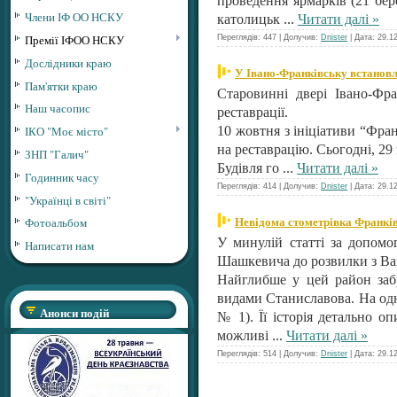
проведення ярмарків (21 бер
Члени ІФ ОО НСКУ
католицьк
...
Читати далі »
Премії ІФОО НСКУ
Переглядів: 447 | Долучив:
Dnister
| Дата:
29.1
Дослідники краю
У Івано-Франківську встановл
Пам'ятки краю
Старовинні двері Івано-Фра
Наш часопис
реставрації.
ІКО "Моє місто"
10 жовтня з ініціативи “Фран
на реставрацію. Сьогодні, 2
ЗНП "Галич"
Будівля го
...
Читати далі »
Годинник часу
Переглядів: 414 | Долучив:
Dnister
| Дата:
29.1
"Українці в світі"
Невідома стометрівка Франків
Фотоальбом
У минулій статті за допомо
Написати нам
Шашкевича до розвилки з Ваг
Найглибше у цей район забр
видами Станиславова. На одн
Анонси подій
№ 1). Її історія детально о
можливі
...
Читати далі »
Переглядів: 514 | Долучив:
Dnister
| Дата:
29.1