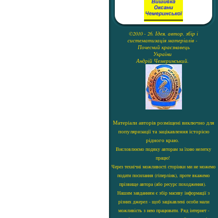
©2010 - 26. Ідея, автор, збір і
систематизація матеріалів -
Почесний краєзнавець
України
Андрій Чемеринський.
Матеріали авторів розміщені виключно для
популяризації та зацікавлення історією
рідного краю.
Висловлюємо подяку авторам за їхню нелегку
працю!
Через технічні можливості сторінки ми не можемо
подати посилання (гіперлінк), проте вкажемо
прізвище автора (або ресурс походження).
Нашим завданням є збір масиву інформації з
різних джерел - щоб зацікавлені особи мали
можливість з нею працювати. Ряд інтернет -