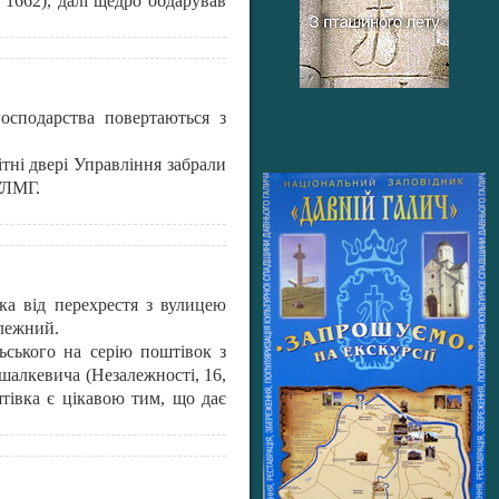
 1662), далі щедро обдарував
господарства повертаються з
ітні двері Управління забрали
УЛМГ.
ка від перехрестя з вулицею
илежний.
ьського на серію поштівок з
шалкевича (Незалежності, 16,
штівка є цікавою тим, що дає