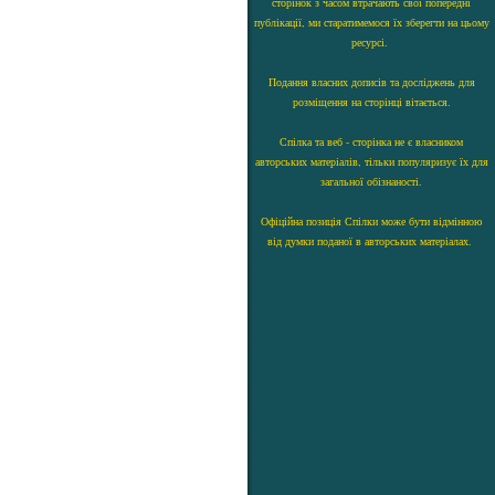
сторінок з часом втрачають свої попередні
публікації, ми старатимемося їх зберегти на цьому
ресурсі.
Подання власних дописів та досліджень для
розміщення на сторінці вітається.
Спілка та веб - сторінка не є власником
авторських матеріалів, тільки популяризує їх для
загальної обізнаності.
Офіційна позиція Спілки може бути відмінною
від думки поданої в авторських матеріалах.