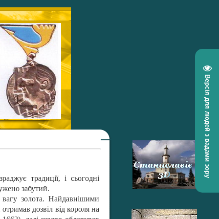
Версія для людей з вадами зору
раджує традиції, і сьогодні
ужено забутий.
а вагу золота. Найдавнішими
 отримав дозвіл від короля на