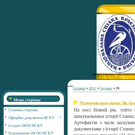
Головна
»
2017
»
Грудень
»
29
Меню сторінки
Четвертий манускрипт. Як Ан
Головна сторінка
На носі Новий рік, тобто н
шанувальники історії Станис
Офіційні документи НСКУ
Артефактів з часів заснува
Історія ІФОО НСКУ
документами з історії Станис
Керівництво ІФ ОО НСКУ