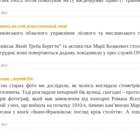
езня 1662), потім пожалував місту магдебурзьке право (7 травня
2.2017
юють ще одні відреставровані двері
нківського обласного управління лісового та мисливського 
ківськ Який Треба Берегти” та активістки Марії Козакевич стол
9 грудня, вони повертаються додому, повідомили у прес-службі О
2.2017
ська – парний бік
гою старих фото ми дослідили, як колись виглядала стометрів
илевича. Тоді розглядали непарний бік вулиці, сьогодні – прот
ів фотограф, який мав замовлення від книгарні Романа Ясел
ій з них, що вийшла на початку 1910-х, бачимо кам’яницю Мар
писана у книзі «Івано-Франківськ: погляд крізь століття». А по
2.2017