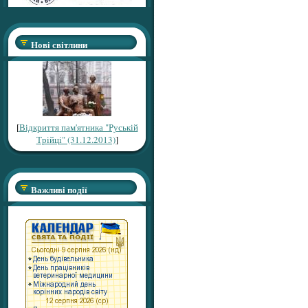
Нові світлини
[
Відкриття пам'ятника "Руській
Трійці" (31.12.2013)
]
Важливі події