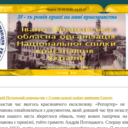
Неділя, 09.08.2026, 13:49:37
Головна
|
Вхід
дрій Потоцький запровадив у Станиславові майже нинішню Європу
астав час якогось краєзнавчого ексклюзиву. «Репортер» не з
лавова ознайомляться з документом, який довший час був незасл
ння нашого міста збереглося обмаль, тому кожен папірчик н
лавова є привілеї, тобто грамоти Андрія Потоцького. Спершу він