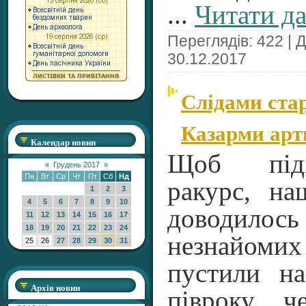
...
Читати да
Переглядів: 422 | 
30.12.2017
Слідами ста
Казарми арт
Календар новин
Щоб піді
«
Грудень 2017
»
Пн
Вт
Ср
Чт
Пт
Сб
Нд
ракурс, н
1
2
3
4
5
6
7
8
9
10
доводилос
11
12
13
14
15
16
17
18
19
20
21
22
23
24
незнайом
25
26
27
28
29
30
31
пустили н
Архів новин
півроку ч