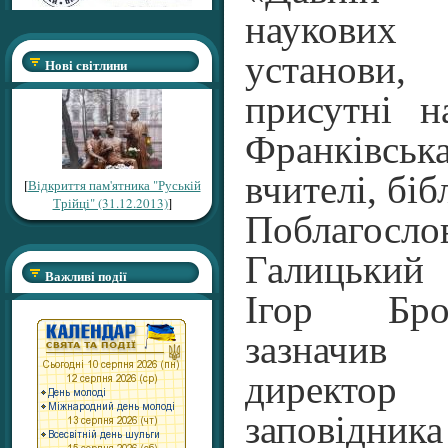
наукових 
установи
Нові світлини
присутні н
Франківс
вчителі, біб
[
Відкриття пам'ятника "Руській
Трійці" (31.12.2013)
]
Поблаго
Галицький
Важливі події
Ігор Бро
зазначив
директор 
заповідник