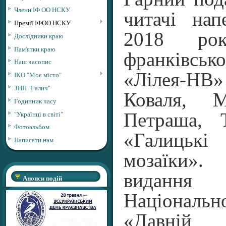
Члени ІФ ОО НСКУ
читачі нап
Премії ІФОО НСКУ
2018 ро
Дослідники краю
Пам'ятки краю
франківськ
Наш часопис
«Лілея-НВ»
ІКО "Моє місто"
ЗНП "Галич"
Коваля, 
Годинник часу
"Українці в світі"
Петраша, Т
Фотоальбом
«Галиць
Написати нам
мозаїки»
видання
Анонси подій
Національн
«Давній 