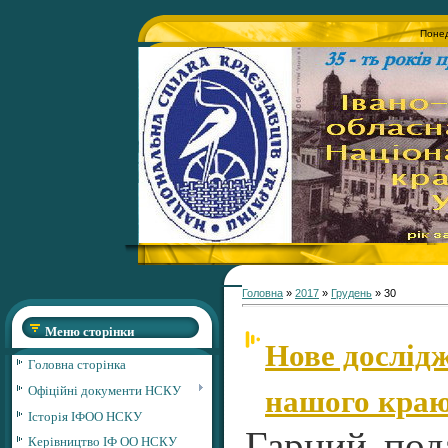
Понед
Головна
»
2017
»
Грудень
»
30
Меню сторінки
Нове дослідж
Головна сторінка
нашого кра
Офіційні документи НСКУ
Історія ІФОО НСКУ
Гарний под
Керівництво ІФ ОО НСКУ