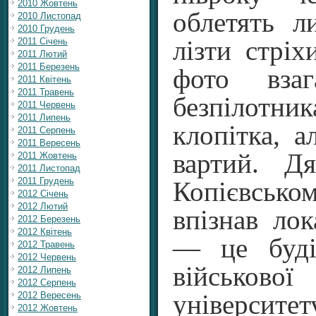
2010 Жовтень
облетять л
2010 Листопад
2010 Грудень
2011 Січень
лізти стріх
2011 Лютий
2011 Березень
фото вза
2011 Квітень
2011 Травень
безпілотн
2011 Червень
2011 Липень
клопітка, а
2011 Серпень
2011 Вересень
вартий. Д
2011 Жовтень
2011 Листопад
2011 Грудень
Копієвськом
2012 Січень
2012 Лютий
впізнав лок
2012 Березень
2012 Квітень
— це буді
2012 Травень
2012 Червень
військо
2012 Липень
2012 Серпень
2012 Вересень
університету
2012 Жовтень