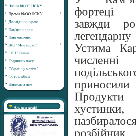
Члени ІФ ОО НСКУ
фортеці 
Премії ІФОО НСКУ
завжди ро
Дослідники краю
Пам'ятки краю
легендарну 
Наш часопис
Устима Ка
ІКО "Моє місто"
ЗНП "Галич"
численні 
Годинник часу
"Українці в світі"
подільськ
Фотоальбом
приносил
Написати нам
Продукти
хустинк
Анонси подій
назбиралос
розбійник