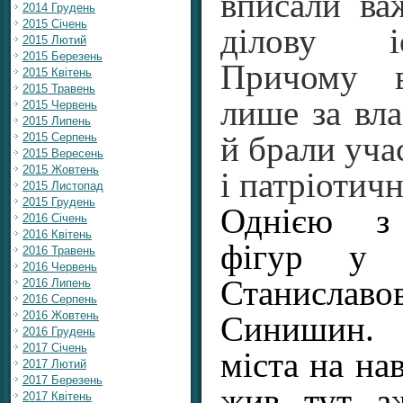
вписали ва
2014 Грудень
2015 Січень
ділову і
2015 Лютий
2015 Березень
Причому 
2015 Квітень
2015 Травень
лише за вла
2015 Червень
2015 Липень
2015 Серпень
й брали уча
2015 Вересень
2015 Жовтень
і патріотич
2015 Листопад
2015 Грудень
Однією з 
2016 Січень
2016 Квітень
фігур у д
2016 Травень
2016 Червень
Станисла
2016 Липень
2016 Серпень
2016 Жовтень
Синишин. 
2016 Грудень
2017 Січень
міста на нав
2017 Лютий
2017 Березень
жив тут а
2017 Квітень