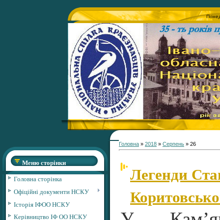
Понед
Головна
»
2018
»
Серпень
»
26
Меню сторінки
Легенди Ста
Головна сторінка
Коритовсько
Офіційні документи НСКУ
Історія ІФОО НСКУ
У Кам’яне
Керівництво ІФ ОО НСКУ