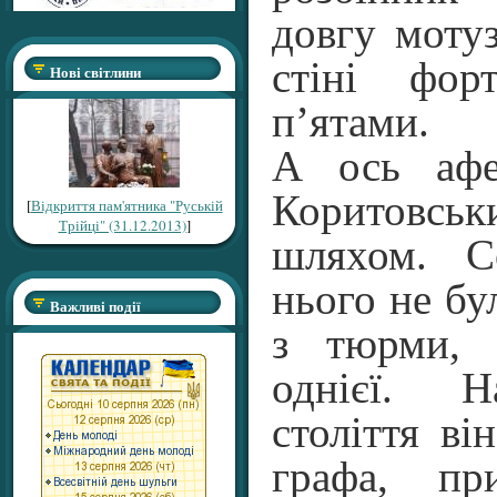
довгу мотуз
стіні фор
Нові світлини
п’ятами.
А ось афе
Коритовсь
[
Відкриття пам'ятника "Руській
Трійці" (31.12.2013)
]
шляхом. С
нього не бу
Важливі події
з тюрми, 
однієї. Н
століття ві
графа, пр