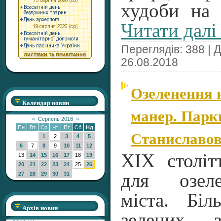
худоби на
Читати далі
Переглядів: 388 | 
26.08.2018
Озеленення 
Календар новин
манер. Парки
«
Серпень 2018
»
Пн
Вт
Ср
Чт
Пт
Сб
Нд
Станиславо
1
2
3
4
5
6
7
8
9
10
11
12
ХІХ століт
13
14
15
16
17
18
19
20
21
22
23
24
25
26
для озел
27
28
29
30
31
міста. Біл
Архів новин
зелених 