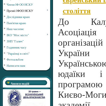
Члени ІФ ОО НСКУ
століття
Премії ІФОО НСКУ
Дослідники краю
До Калу
Пам'ятки краю
Наш часопис
Асоціаці
ІКО "Моє місто"
організацій
ЗНП "Галич"
Годинник часу
Україн
"Українці в світі"
Фотоальбом
Українськ
Написати нам
юдаїки і 
програмо
Анонси подій
Києво-Моги
академії.