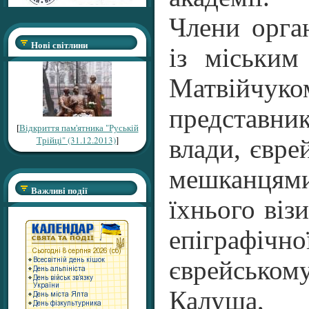
Члени орган
Нові світлини
із міським
Матвійчуко
представн
[
Відкриття пам'ятника "Руській
Трійці" (31.12.2013)
]
влади, євре
мешканцям
Важливі події
їхнього віз
епіграфічн
єврейськ
Калуша,