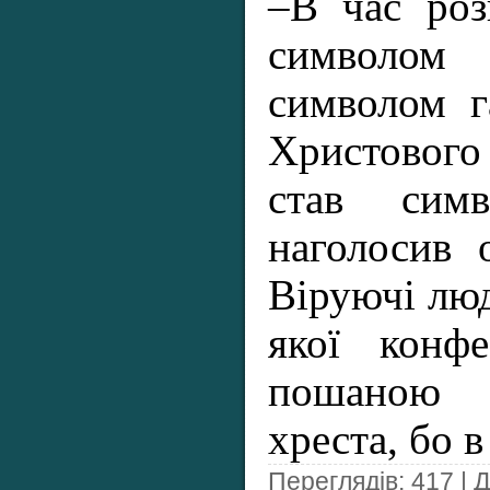
–В час роз
символом
символом г
Христового
став сим
наголосив 
Віруючі люд
якої конфе
пошаною 
хреста, бо 
Переглядів: 417 | 