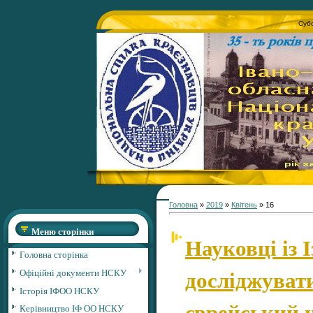
Субо
Головна
»
2019
»
Квітень
»
16
Меню сторінки
Науковці із 
Головна сторінка
досліджуват
Офіційні документи НСКУ
Історія ІФОО НСКУ
єврейський 
Керівництво ІФ ОО НСКУ