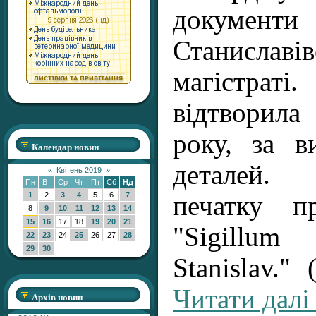
доку
Станиславі
магістра
відтворил
року, за в
Календар новин
деталей.
«
Квітень 2019
»
Пн
Вт
Ср
Чт
Пт
Сб
Нд
1
2
3
4
5
6
7
печатку п
8
9
10
11
12
13
14
15
16
17
18
19
20
21
"Sigillum 
22
23
24
25
26
27
28
29
30
Stanislav."
Читати далі
Архів новин