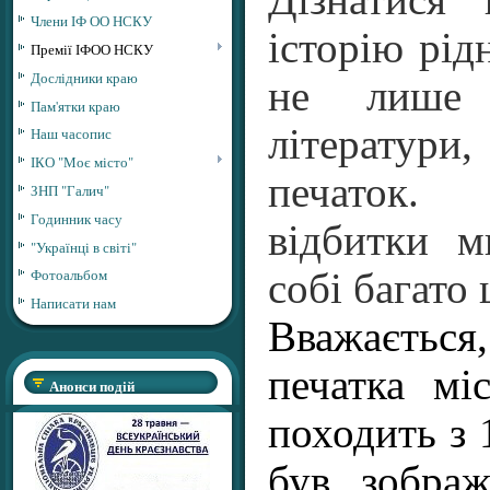
Дізнатися
Члени ІФ ОО НСКУ
історію рід
Премії ІФОО НСКУ
Дослідники краю
не лише 
Пам'ятки краю
літератур
Наш часопис
ІКО "Моє місто"
печаток.
ЗНП "Галич"
Годинник часу
відбитки м
"Українці в світі"
Фотоальбом
собі багато 
Написати нам
Вважається
печатка мі
Анонси подій
походить з 
був зобра