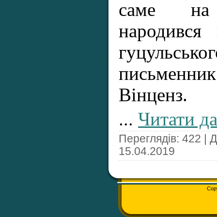
саме на
народився 
гуцульс
письменн
Вінценз.
...
Читати да
Переглядів: 422 | 
15.04.2019
Cop