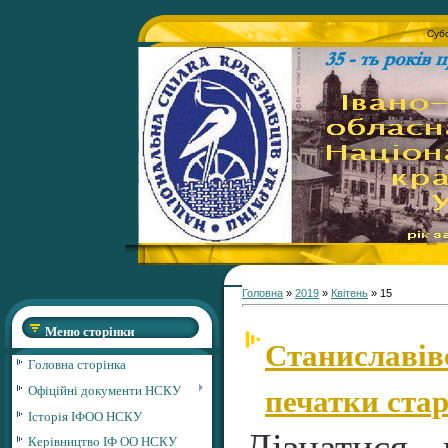
Субо
Головна
»
2019
»
Квітень
»
15
Меню сторінки
Станиславів
Головна сторінка
печатки стар
Офіційні документи НСКУ
Історія ІФОО НСКУ
Керівництво ІФ ОО НСКУ