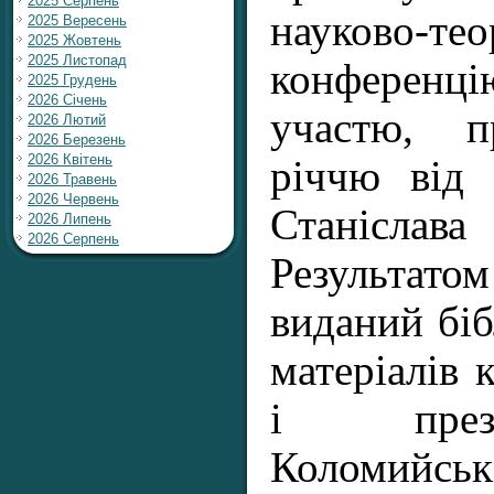
2025 Серпень
науково-те
2025 Вересень
2025 Жовтень
2025 Листопад
конференці
2025 Грудень
2026 Січень
участю, п
2026 Лютий
2026 Березень
2026 Квітень
річчю від
2026 Травень
2026 Червень
Станісла
2026 Липень
2026 Серпень
Результат
виданий біб
матеріалів 
і през
Коломийсь