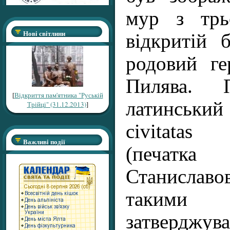
мур з трь
Нові світлини
відкритій 
родовий г
Пилява.
[
Відкриття пам'ятника "Руській
латинський 
Трійці" (31.12.2013)
]
civitatas S
Важливі події
(печа
Станиславо
такими
затверд