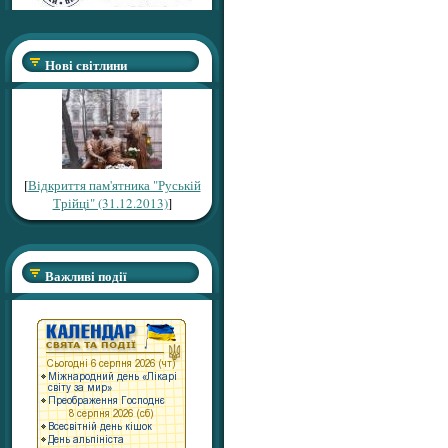
Нові світлини
[
Відкриття пам'ятника "Руській
Трійці" (31.12.2013)
]
Важливі події