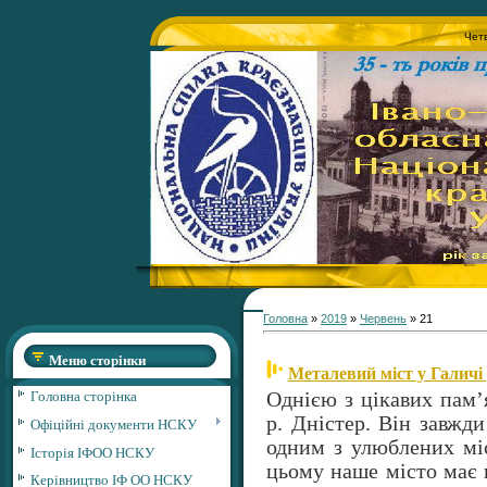
Четв
Головна
»
2019
»
Червень
»
21
Меню сторінки
Металевий міст у Галичі
Головна сторінка
Однією з цікавих пам’
р. Дністер. Він завжди
Офіційні документи НСКУ
одним з улюблених міс
Історія ІФОО НСКУ
цьому наше місто має 
Керівництво ІФ ОО НСКУ