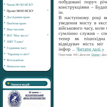
побудовані поруч рі
Члени ІФ ОО НСКУ
конструкціями – Буда
Премії ІФОО НСКУ
ін.
Дослідники краю
В наступному році в
уведення мосту в експ
Пам'ятки краю
військового часу, коли 
Наш часопис
сумлінно служив – спе
ІКО "Моє місто"
тепер як пішохідна
ЗНП "Галич"
відвідувач міста міг
Годинник часу
інфор
...
Читати далі »
"Українці в світі"
Переглядів: 505 | Долучив:
Dnister
| Дат
Фотоальбом
Написати нам
Анонси подій