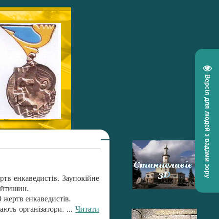
Версія для людей з вадами зору
ертв енкаведистів. Заупокійне
ійтишин.
 жертв енкаведистів.
...
Читати
ають організатори.