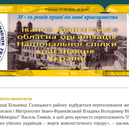
П`ятниця, 07.08.2026, 18:40:44
Головна
|
Вхід
жертв енкаведистів
елищі Більшівці Галицького району відбудеться перепоховання ж
пископ і Митрополит Івано-Франківський Владика Володимир В
еморіал” Василь Тимків, в цей день врочисто перепоховають 59
о убієних українців – жертв комуністичного терору», – заклик