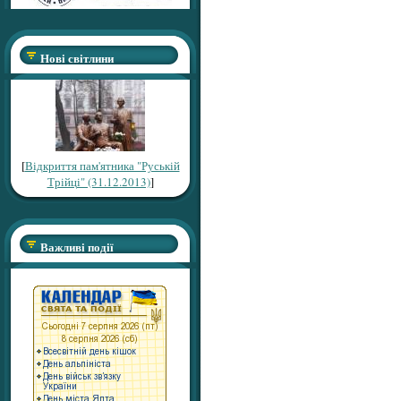
Нові світлини
[
Відкриття пам'ятника "Руській
Трійці" (31.12.2013)
]
Важливі події