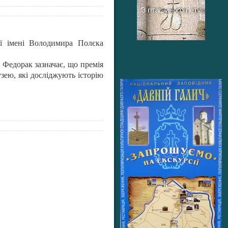
ії імені Володимира Полєка
 Федорак зазначає, що премія
зею, які досліджують історію