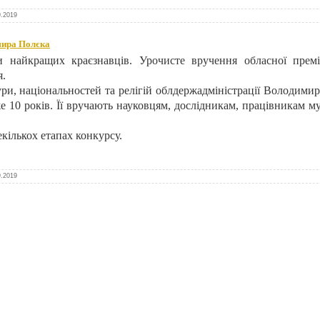
9.2019
мира Полєка
и найкращих краєзнавців. Урочисте вручення обласної прем
я.
ри, національностей та релігій облдержадміністрації Володимир
е 10 років. Її вручають науковцям, дослідникам, працівникам му
кількох етапах конкурсу.
9.2019