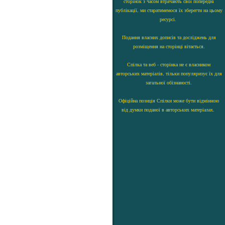
сторінок з часом втрачають свої попередні
публікації, ми старатимемося їх зберегти на цьому
ресурсі.
Подання власних дописів та досліджень для
розміщення на сторінці вітається.
Спілка та веб - сторінка не є власником
авторських матеріалів, тільки популяризує їх для
загальної обізнаності.
Офіційна позиція Спілки може бути відмінною
від думки поданої в авторських матеріалах.