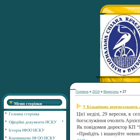
Головна
»
2019
»
Вересень
»
27
Меню сторінки
У Більшівцях перепоховають 
Головна сторінка
Цієї неділі, 29 вересня, в с
богослужіння очолить Архіє
Офіційні документи НСКУ
Як повідомив директор КП “М
Історія ІФОО НСКУ
«Прийдіть і вшануйте невинн
Керівництво ІФ ОО НСКУ
далі »