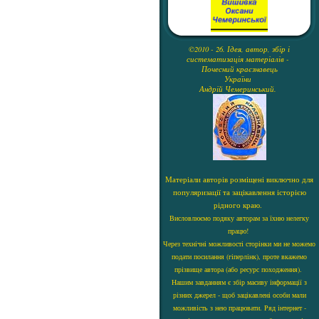
©2010 - 26. Ідея, автор, збір і
систематизація матеріалів -
Почесний краєзнавець
України
Андрій Чемеринський.
Матеріали авторів розміщені виключно для
популяризації та зацікавлення історією
рідного краю.
Висловлюємо подяку авторам за їхню нелегку
працю!
Через технічні можливості сторінки ми не можемо
подати посилання (гіперлінк), проте вкажемо
прізвище автора (або ресурс походження).
Нашим завданням є збір масиву інформації з
різних джерел - щоб зацікавлені особи мали
можливість з нею працювати. Ряд інтернет -