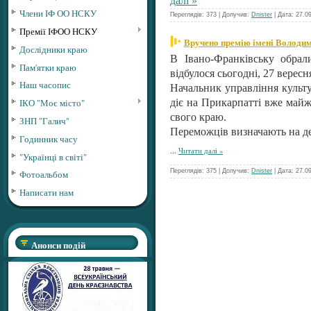
Члени ІФ ОО НСКУ
Переглядів: 373 | Долучив:
Dnister
| Дата:
27.0
Премії ІФОО НСКУ
Вручено премію імені Володи
Дослідники краю
В Івано-Франківську обрал
Пам'ятки краю
відбулося сьогодні, 27 вересн
Наш часопис
Начальник управління культу
ІКО "Моє місто"
діє на Прикарпатті вже майж
свого краю.
ЗНП "Галич"
Переможців визначають на де
Годинник часу
...
Читати далі »
"Українці в світі"
Переглядів: 375 | Долучив:
Dnister
| Дата:
27.0
Фотоальбом
Написати нам
Анонси подій