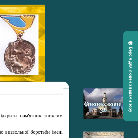
Версія для людей з вадами зору
відкрити пам'ятник зниклим
ю визвольної боротьби імені