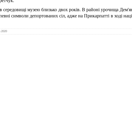
ретчук.
а в середовищі музею близько двох років. В районі урочища Дем'ян
певні символи депортованих сіл, адже на Прикарпатті в ході нац
5.2020