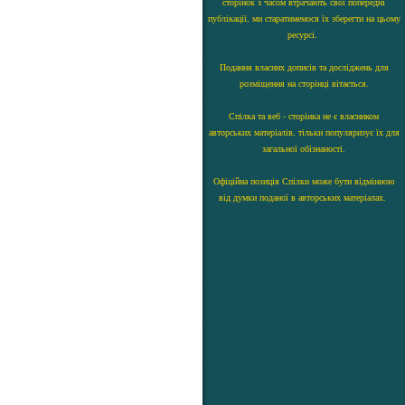
сторінок з часом втрачають свої попередні
публікації, ми старатимемося їх зберегти на цьому
ресурсі.
Подання власних дописів та досліджень для
розміщення на сторінці вітається.
Спілка та веб - сторінка не є власником
авторських матеріалів, тільки популяризує їх для
загальної обізнаності.
Офіційна позиція Спілки може бути відмінною
від думки поданої в авторських матеріалах.