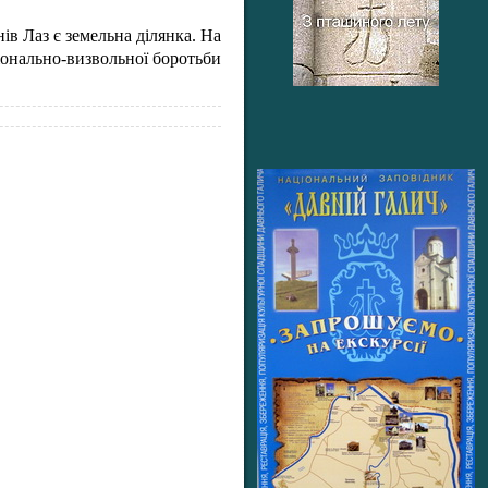
ів Лаз є земельна ділянка. На
іонально-визвольної боротьби