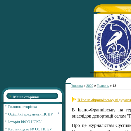
Головна
»
2020
»
Травень
»
13
Меню сторінки
В Івано-Франківську відкриют
Головна сторінка
В Івано-Франківську на те
Офіційні документи НСКУ
внаслідок депортації селам "
Історія ІФОО НСКУ
Про це журналістам Суспіль
Керівництво ІФ ОО НСКУ