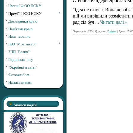
Степана Бандери Ярослав Ко
Члени ІФ ОО НСКУ
"Ідея не є нова. Вона визріл
Премії ІФОО НСКУ
ній ми вирішили розмістити 
Дослідники краю
ряд сіл бул
...
Читати далі »
Пам'ятки краю
Переглядів: 283 | Долучив:
Dnister
| Дата:
13.0
Наш часопис
ІКО "Моє місто"
ЗНП "Галич"
Годинник часу
"Українці в світі"
Фотоальбом
Написати нам
Анонси подій