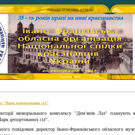
П`ятниця, 07.08.2026, 17:38:36
Головна
|
Вхід
ь "Парк депортованих сіл"
риторії меморіального комплексу "Дем’янів Лаз" планують 
Парк депортованих сіл".
ного повідомив директор Івано-Франківського обласного музе