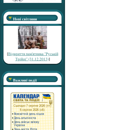
Нові світлини
[
Відкриття пам'ятника "Руській
Трійці" (31.12.2013)
]
Важливі події