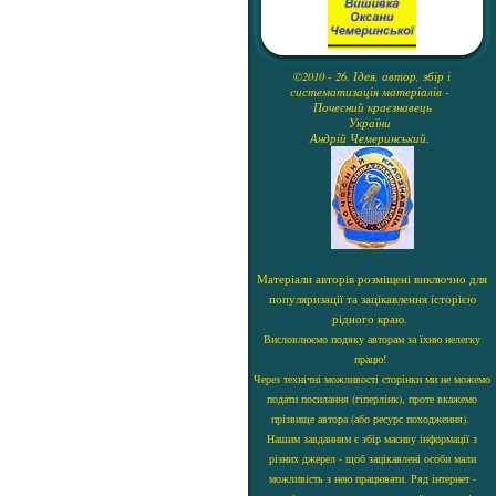
©2010 - 26. Ідея, автор, збір і
систематизація матеріалів -
Почесний краєзнавець
України
Андрій Чемеринський.
Матеріали авторів розміщені виключно для
популяризації та зацікавлення історією
рідного краю.
Висловлюємо подяку авторам за їхню нелегку
працю!
Через технічні можливості сторінки ми не можемо
подати посилання (гіперлінк), проте вкажемо
прізвище автора (або ресурс походження).
Нашим завданням є збір масиву інформації з
різних джерел - щоб зацікавлені особи мали
можливість з нею працювати. Ряд інтернет -