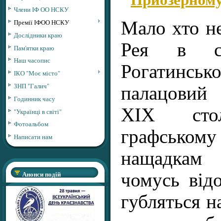
Члени ІФ ОО НСКУ
Премії ІФОО НСКУ
Мало хто н
Дослідники краю
Рея в се
Пам'ятки краю
Наш часопис
Рогатинськ
ІКО "Моє місто"
ЗНП "Галич"
палацовий
Годинник часу
ХІХ стол
"Українці в світі"
Фотоальбом
графсько
Написати нам
нащадкам 
Анонси подій
чомусь від
губляться н