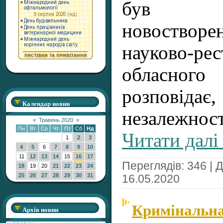
був на
новостворе
науково-рес
обласног
розповіда
Календар новин
незалежн
«
Травень 2020
»
Пн
Вт
Ср
Чт
Пт
Сб
Нд
Читати далі
1
2
3
4
5
6
7
8
9
10
11
12
13
14
15
16
17
Переглядів: 346 | 
18
19
20
21
22
23
24
25
26
27
28
29
30
31
16.05.2020
Кримінальна 
Архів новин