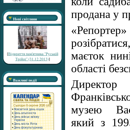
коли садиб
продана у п
Нові світлини
«Репорте
розібратис
маєток нин
[
Відкриття пам'ятника "Руській
Трійці" (31.12.2013)
]
області безс
Важливі події
Директ
Франківськ
музею Вас
який з 19