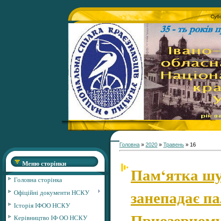
Субо
Головна
»
2020
»
Травень
»
16
Меню сторінки
Пам‘ятка шу
Головна сторінка
занепадає па
Офіційні документи НСКУ
Історія ІФОО НСКУ
Приозерном
Керівництво ІФ ОО НСКУ