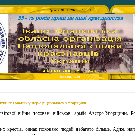
Субота, 08.08.2026, 17:38:11
Головна
|
Вхід
луші похований унтер-офіцер запасу з Угорщини
вітової війни поховані військові армій Австро-Угорщини, Рос
их хрестів, однак поховано людей набагато більше. Адже, напр