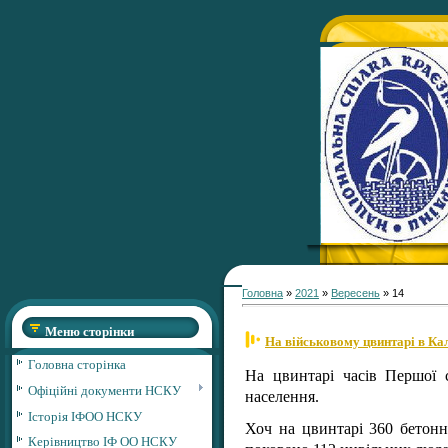
Головна
»
2021
»
Вересень
»
14
Меню сторінки
На військовому цвинтарі в Ка
Головна сторінка
На цвинтарі часів Першої с
Офіційні документи НСКУ
населення.
Історія ІФОО НСКУ
Хоч на цвинтарі 360 бетонн
Керівництво ІФ ОО НСКУ