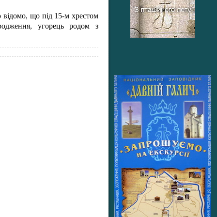
відомо, що під 15-м хрестом
родження, угорець родом з