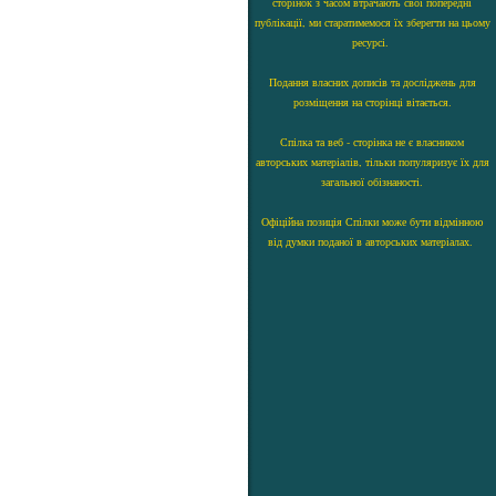
сторінок з часом втрачають свої попередні
публікації, ми старатимемося їх зберегти на цьому
ресурсі.
Подання власних дописів та досліджень для
розміщення на сторінці вітається.
Спілка та веб - сторінка не є власником
авторських матеріалів, тільки популяризує їх для
загальної обізнаності.
Офіційна позиція Спілки може бути відмінною
від думки поданої в авторських матеріалах.