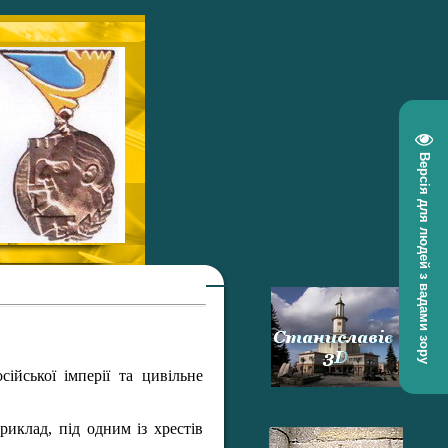
Версія для людей з вадами зору
ійської імперії та цивільне
иклад, під одним із хрестів