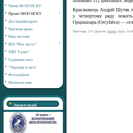
поховано 112 цивільних люде
Члени ІФ ОО НСКУ
Краєзнавець Андрій Шутяк п
Премії ІФОО НСКУ
у четвертому ряду лежить
Дослідники краю
Орцишоара (Orcyfalva) — села
Пам'ятки краю
Переглядів: 274 | Долучив:
Dnister
| Дата:
14.0
Наш часопис
ІКО "Моє місто"
ЗНП "Галич"
Годинник часу
"Українці в світі"
Фотоальбом
Написати нам
Анонси подій