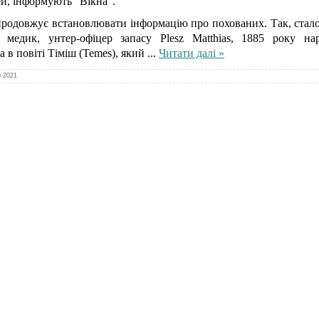
й, інформують "Вікна".
родовжує встановлювати інформацію про похованих. Так, стало 
 медик, унтер-офіцер запасу Plesz Matthias, 1885 року на
 в повіті Тіміш (Temes), який
...
Читати далі »
9.2021