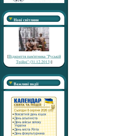
Нові світлини
[
Відкриття пам'ятника "Руській
Трійці" (31.12.2013)
]
Важливі події