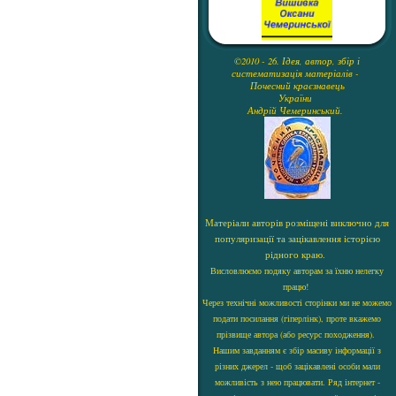
©2010 - 26. Ідея, автор, збір і
систематизація матеріалів -
Почесний краєзнавець
України
Андрій Чемеринський.
Матеріали авторів розміщені виключно для
популяризації та зацікавлення історією
рідного краю.
Висловлюємо подяку авторам за їхню нелегку
працю!
Через технічні можливості сторінки ми не можемо
подати посилання (гіперлінк), проте вкажемо
прізвище автора (або ресурс походження).
Нашим завданням є збір масиву інформації з
різних джерел - щоб зацікавлені особи мали
можливість з нею працювати. Ряд інтернет -