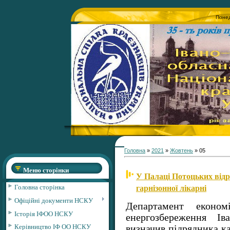
Понед
Головна
»
2021
»
Жовтень
»
05
Меню сторінки
У Палаці Потоцьких від
гарнізонної лікарні
Головна сторінка
Офіційні документи НСКУ
Департамент економі
Історія ІФОО НСКУ
енергозбереження Ів
Керівництво ІФ ОО НСКУ
визначив підрядника ка