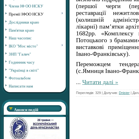
(першої черги (пе
Члени ІФ ОО НСКУ
реставрації нежитл
Премії ІФОО НСКУ
(колишній адмініст
Дослідники краю
лікарні) пам’ятки архі
Пам'ятки краю
1682рр. «Комплексу 
Наш часопис
Потоцького з брамами»
ІКО "Моє місто"
виставкові приміщен
Івано-Франківську).
ЗНП "Галич"
Годинник часу
Переможцем тенде
"Українці в світі"
(с.Ямниця Івано-Франк
Фотоальбом
...
Читати далі »
Написати нам
Переглядів: 329 | Долучив:
Dnister
| Дат
Анонси подій