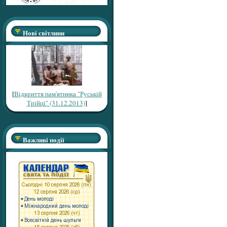
Нові світлини
[
Відкриття пам'ятника "Руській
Трійці" (31.12.2013)
]
Важливі події