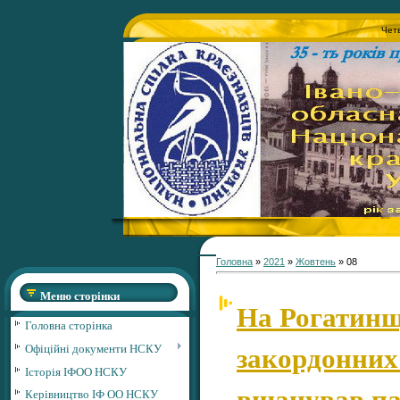
Четв
Головна
»
2021
»
Жовтень
»
08
Меню сторінки
На Рогатинщ
Головна сторінка
закордонних
Офіційні документи НСКУ
Історія ІФОО НСКУ
вшанував па
Керівництво ІФ ОО НСКУ