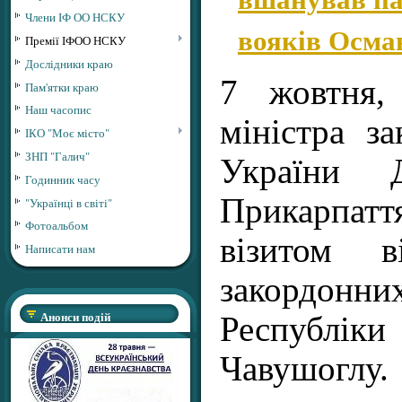
Члени ІФ ОО НСКУ
вояків Осма
Премії ІФОО НСКУ
Дослідники краю
7 жовтня,
Пам'ятки краю
Наш часопис
міністра з
ІКО "Моє місто"
ЗНП "Галич"
України 
Годинник часу
Прикарпат
"Українці в світі"
Фотоальбом
візитом в
Написати нам
закордонних
Анонси подій
Республ
Чавушоглу.