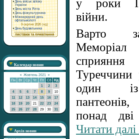
у роки Пе
війни.
Варто з
Меморіал 
сприянн
Календар новин
Туреччини 
«
Жовтень 2021
»
Пн
Вт
Ср
Чт
Пт
Сб
Нд
один із
1
2
3
4
5
6
7
8
9
10
пантеонів
11
12
13
14
15
16
17
18
19
20
21
22
23
24
25
26
27
28
29
30
31
понад дв
Читати далі
Архів новин