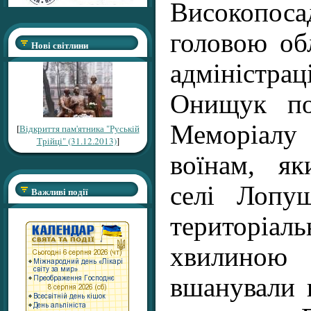
Високопос
головою об
Нові світлини
адміністр
Онищук по
Меморіа
[
Відкриття пам'ятника "Руській
Трійці" (31.12.2013)
]
воїнам, я
селі Лопуш
Важливі події
територіал
хвилино
вшанували 