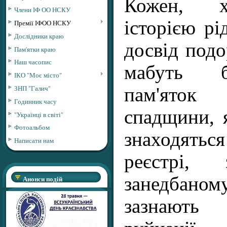
Кожен, х
Члени ІФ ОО НСКУ
історією рі
Премії ІФОО НСКУ
Дослідники краю
досвід под
Пам'ятки краю
Наш часопис
мабуть б
ІКО "Моє місто"
ЗНП "Галич"
пам'ято
Годинник часу
спадщини, 
"Українці в світі"
Фотоальбом
знаходять
Написати нам
реєстрі, 
занедбан
Анонси подій
зазнают