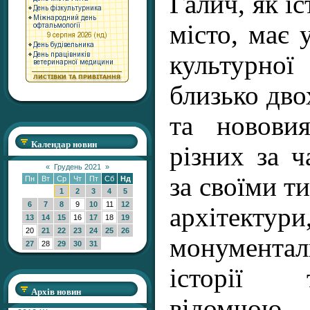
Галич, як і
місто, має 
культур
близько дво
та нововия
Календар новин
різних за ч
«
Грудень 2021
»
за своїми ти
Пн
Вт
Ср
Чт
Пт
Сб
Нд
1
2
3
4
5
6
7
8
9
10
11
12
архітектури
13
14
15
16
17
18
19
20
21
22
23
24
25
26
монументал
27
28
29
30
31
історії 
Архів новин
відомчою
..