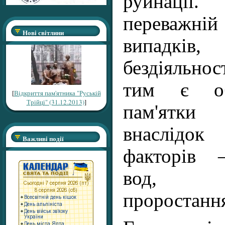
руйнації
переважн
Нові світлини
випадків,
бездіяльнос
тим є об
[
Відкриття пам'ятника "Руській
Трійці" (31.12.2013)
]
пам'ятк
внаслідок
Важливі події
факторів 
вод, ві
проростання