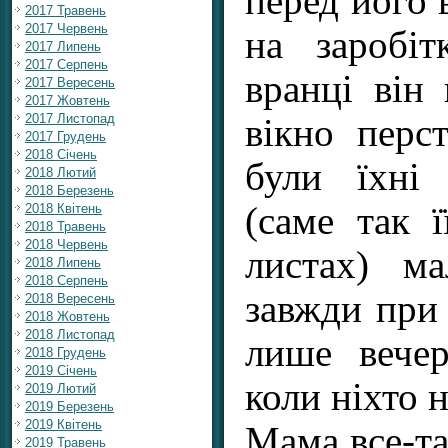
перед його в
2017 Травень
2017 Червень
на заробі
2017 Липень
2017 Серпень
вранці він 
2017 Вересень
2017 Жовтень
2017 Листопад
вікно перс
2017 Грудень
2018 Січень
були їхні
2018 Лютий
2018 Березень
(саме так ї
2018 Квітень
2018 Травень
2018 Червень
листах) м
2018 Липень
2018 Серпень
завжди при 
2018 Вересень
2018 Жовтень
2018 Листопад
лише вече
2018 Грудень
2019 Січень
коли ніхто н
2019 Лютий
2019 Березень
2019 Квітень
Мама все-т
2019 Травень