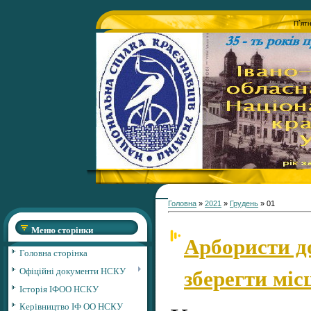
П`ят
Головна
»
2021
»
Грудень
»
01
Меню сторінки
Арбористи д
Головна сторінка
зберегти міс
Офіційні документи НСКУ
Історія ІФОО НСКУ
Керівництво ІФ ОО НСКУ