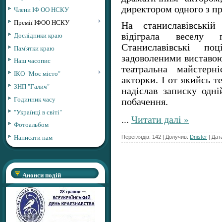
директором одного з пр
Члени ІФ ОО НСКУ
Премії ІФОО НСКУ
На станиславівські
Дослідники краю
відіграла веселу 
Станиславівські поц
Пам'ятки краю
задоволеними виставою,
Наш часопис
театральна майстерн
ІКО "Моє місто"
акторки. І от якийсь т
ЗНП "Галич"
надіслав записку одні
Годинник часу
побачення.
"Українці в світі"
...
Читати далі »
Фотоальбом
Написати нам
Переглядів: 142 | Долучив:
Dnister
| Дат
Анонси подій