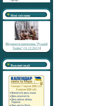
Нові світлини
[
Відкриття пам'ятника "Руській
Трійці" (31.12.2013)
]
Важливі події