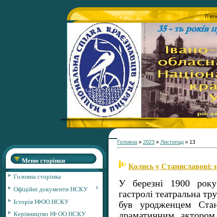
П`ят
Головна
»
2023
»
Листопад
»
13
Меню сторінки
Колись у Станиславові: 
Головна сторінка
У березні 1900 року
Офіційні документи НСКУ
гастролі театральна т
Історія ІФОО НСКУ
був уродженцем Стан
Керівництво ІФ ОО НСКУ
драматичним актором,