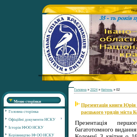
Нед
Головна
»
2024
»
Квітень
»
02
Меню сторінки
Презентація книги Юрія 
раєцького урядів міста К
Головна сторінка
Офіційні документи НСКУ
Презентація перш
Історія ІФОО НСКУ
багатотомного видання 
Керівництво ІФ ОО НСКУ
Коломиї 3 квітня о 1