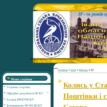
Нед
Головна
»
2024
»
Квітень
»
22
Меню сторінки
Колись у Ста
Головна сторінка
Поштівки і 
Офіційні документи НСКУ
Історія ІФОО НСКУ
Сохора
Керівництво ІФ ОО НСКУ