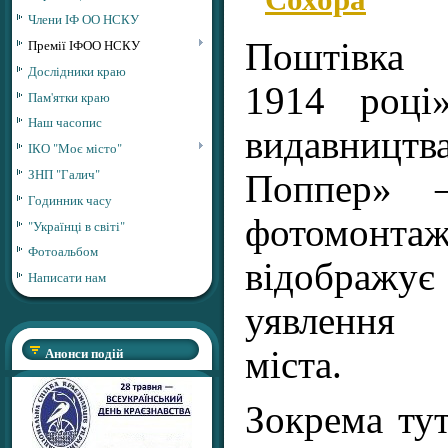
Члени ІФ ОО НСКУ
Премії ІФОО НСКУ
Поштівка 
Дослідники краю
1914 році
Пам'ятки краю
Наш часопис
видавницт
ІКО "Моє місто"
ЗНП "Галич"
Поппер» 
Годинник часу
фотомо
"Українці в світі"
Фотоальбом
відображ
Написати нам
уявлення
Анонси подій
міста.
Зокрема тут