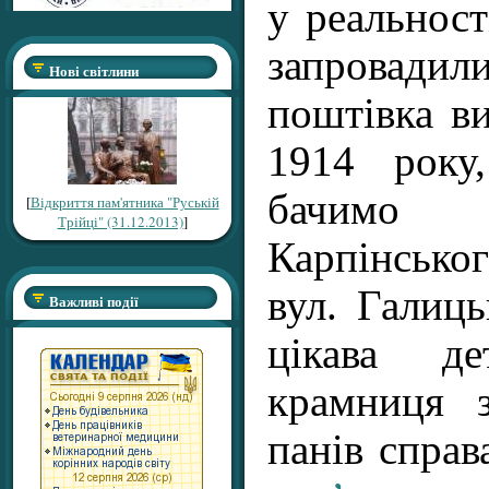
у реальності
запровади
Нові світлини
поштівка в
1914 року
бачим
[
Відкриття пам'ятника "Руській
Трійці" (31.12.2013)
]
Карпінськог
вул. Галиць
Важливі події
цікава д
крамниця 
панів спра