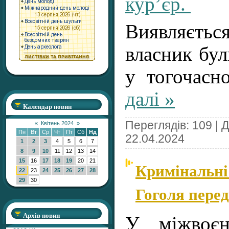
кур’єр.
Виявляєтьс
власник бу
у тогочас
далі »
Календар новин
Переглядів: 109 | 
«
Квітень 2024
»
Пн
Вт
Ср
Чт
Пт
Сб
Нд
22.04.2024
1
2
3
4
5
6
7
8
9
10
11
12
13
14
15
16
17
18
19
20
21
Кримінальні 
22
23
24
25
26
27
28
29
30
Гоголя перед
Архів новин
У міжвоєн