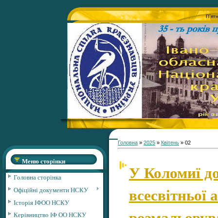
П`ят
Головна
»
2025
»
Квітень
»
02
Меню сторінки
У Коломиї д
Головна сторінка
всесвітньої а
Офіційні документи НСКУ
Історія ІФОО НСКУ
розмальовув
Керівництво ІФ ОО НСКУ