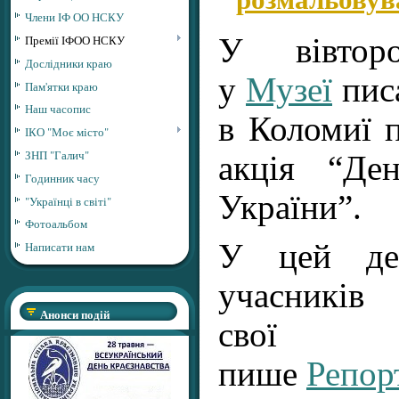
Члени ІФ ОО НСКУ
Премії ІФОО НСКУ
У вівтор
Дослідники краю
у
Музеї
пис
Пам'ятки краю
Наш часопис
в Коломиї 
ІКО "Моє місто"
ЗНП "Галич"
акція “Де
Годинник часу
України”.
"Українці в світі"
Фотоальбом
У цей де
Написати нам
учасників
Анонси подій
свої 
пише
Репор