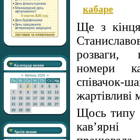
кабаре
Ще з кінця
Станиславов
розваги, 
номери к
Календар новин
«
Квітень 2025
»
співачок-ша
Пн
Вт
Ср
Чт
Пт
Сб
Нд
1
2
3
4
5
6
жартівливі м
7
8
9
10
11
12
13
14
15
16
17
18
19
20
21
22
23
24
25
26
27
Щось типу 
28
29
30
кав’ярні
Архів новин