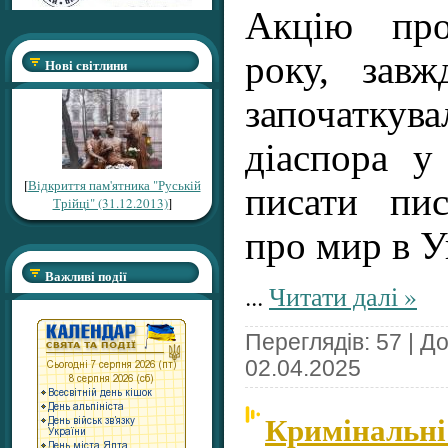
Акцію про
року, завж
Нові світлини
започатку
діаспора у
[
Відкриття пам'ятника "Руській
писати пи
Трійці" (31.12.2013)
]
про мир в У
Важливі події
...
Читати далі »
Переглядів: 57 | Д
02.04.2025
Кримінальні 