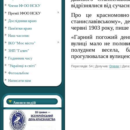
відрізнялися від сучасн
Члени ІФ ОО НСКУ
Премії ІФОО НСКУ
Про це красномовно 
Дослідники краю
станиславівському», д
червні 1903 року, пиш
Пам'ятки краю
Наш часопис
«Гарний погожий ден
ІКО "Моє місто"
вулиці мало не полови
полуднем весела, б
ЗНП "Галич"
прогулювалася вулице
Годинник часу
"Українці в світі"
Переглядів: 54 | Долучив:
Dnister
| Дата
Фотоальбом
Написати нам
Анонси подій