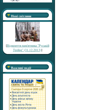
Нові світлини
[
Відкриття пам'ятника "Руській
Трійці" (31.12.2013)
]
Важливі події