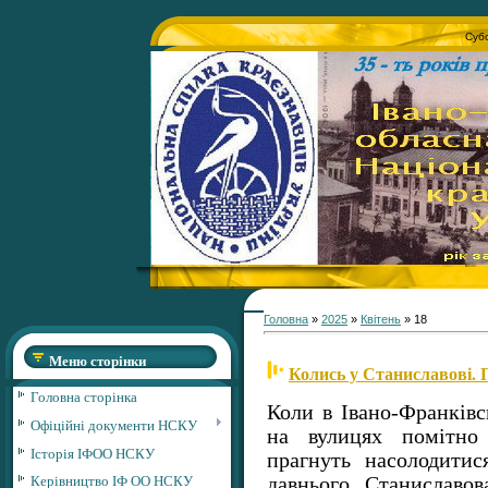
Субо
Головна
»
2025
»
Квітень
»
18
Меню сторінки
Колись у Станиславові. 
Головна сторінка
Коли в Івано-Франківс
Офіційні документи НСКУ
на вулицях помітно
Історія ІФОО НСКУ
прагнуть насолодити
Керівництво ІФ ОО НСКУ
давнього Станиславо