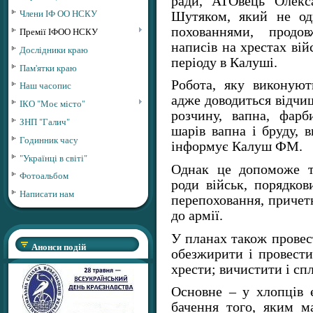
ради, АТОвець Олекс
Члени ІФ ОО НСКУ
Шутяком, який не од
похованнями, продо
Премії ІФОО НСКУ
написів на хрестах ві
Дослідники краю
періоду в Калуші.
Пам'ятки краю
Робота, яку виконують
Наш часопис
адже доводиться відчи
ІКО "Моє місто"
розчину, вапна, фарб
ЗНП "Галич"
шарів вапна і бруду, 
Годинник часу
інформує Калуш ФМ.
"Українці в світі"
Однак це допоможе то
Фотоальбом
роди військ, порядков
Написати нам
перепоховання, причетн
до армії.
У планах також провес
Анонси подій
обезжирити і провести
хрести; вичистити і сп
Основне – у хлопців є
бачення того, яким м