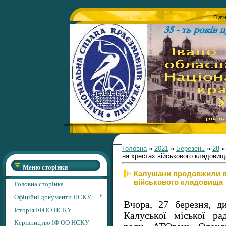
П`ят
Головна
»
2021
»
Березень
»
28
»
на хрестах військового кладовищ
Меню сторінки
Калушани продовжили в
військового кладовища
Головна сторінка
Офіційні документи НСКУ
Вчора, 27 березня, 
Історія ІФОО НСКУ
Калуської міської ра
Керівництво ІФ ОО НСКУ