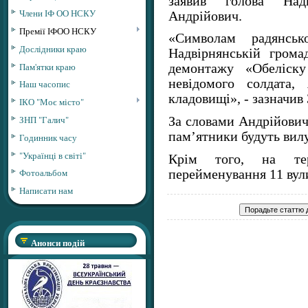
заявив голова Надв
Члени ІФ ОО НСКУ
Андрійович.
Премії ІФОО НСКУ
«Символам радянськ
Дослідники краю
Надвірнянській грома
Пам'ятки краю
демонтажу «Обеліску
невідомого солдата,
Наш часопис
кладовищі», - зазначив
ІКО "Моє місто"
ЗНП "Галич"
За словами Андрійович
пам’ятники будуть вилу
Годинник часу
"Українці в світі"
Крім того, на тер
Фотоальбом
перейменування 11 вул
Написати нам
Анонси подій