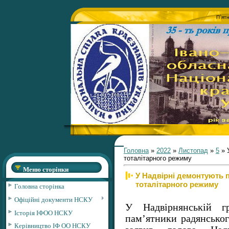
П`ят
Головна
»
2022
»
Листопад
»
5
» 
тоталітарного режиму
Меню сторінки
У Надвірні демонтують 
тоталітарного режиму
Головна сторінка
Офіційні документи НСКУ
У Надвірнянській г
Історія ІФОО НСКУ
пам’ятники радянськог
Керівництво ІФ ОО НСКУ