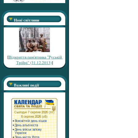
Нові світлини
[
Відкриття пам'ятника "Руській
Трійці" (31.12.2013)
]
Важливі події