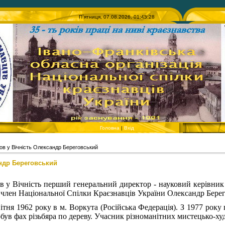
П`ятниця, 07.08.2026, 01:45:28
Головна
|
Вхід
ов у Вічність Олександр Береговський
андр Береговський
ов у Вічність перший генеральний директор - науковий керівник
 член Національної Спілки Краєзнавців України Олександр Берего
ітня 1962 року в м. Воркута (Російська Федерація). З 1977 року
був фах різьбяра по дереву. Учасник різноманітних мистецько-ху