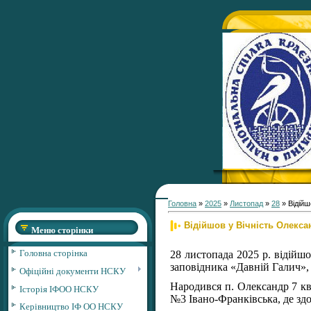
Головна
»
2025
»
Листопад
»
28
» Відійш
Відійшов у Вічність Олекс
Меню сторінки
Головна сторінка
28 листопада 2025 р. відійш
заповідника «Давній Галич»,
Офіційні документи НСКУ
Народився п. Олександр 7 кв
Історія ІФОО НСКУ
№3 Івано-Франківська, де здо
Керівництво ІФ ОО НСКУ