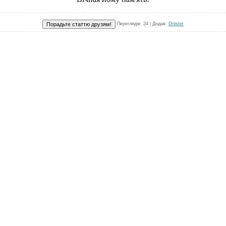
Переглядів
: 24 |
Додав
:
Dnister