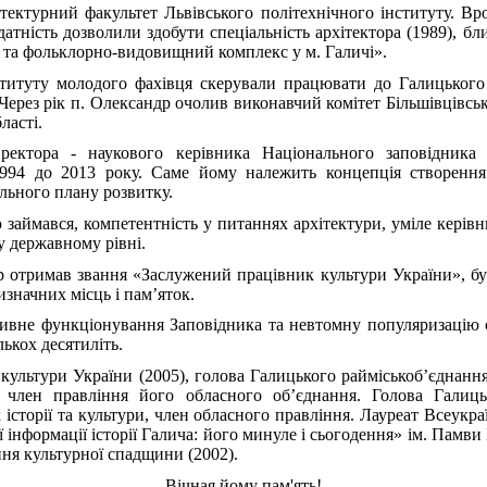
тектурний факультет Львівського політехнічного інституту. Вр
датність дозволили здобути спеціальність архітектора (1989), 
 та фольклорно-видовищний комплекс у м. Галичі».
нституту молодого фахівця скерували працювати до Галицького
 Через рік п. Олександр очолив виконавчий комітет Більшівцівсь
ласті.
иректора - наукового керівника Національного заповідника
1994 до 2013 року. Саме йому належить концепція створення
льного плану розвитку.
 займався, компетентність у питаннях архітектури, уміле керівн
у державному рівні.
р отримав звання «Заслужений працівник культури України», 
значних місць і пам’яток.
ивне функціонування Заповідника та невтомну популяризацію
ькох десятиліть.
культури України (2005), голова Галицького райміськоб’єднанн
, член правління його обласного об’єднання. Голова Галиць
 історії та культури, член обласного правління. Лауреат Всеукр
 інформації історії Галича: його минуле і сьогодення» ім. Памви 
ння культурної спадщини (2002).
Вічная йому пам'ять!