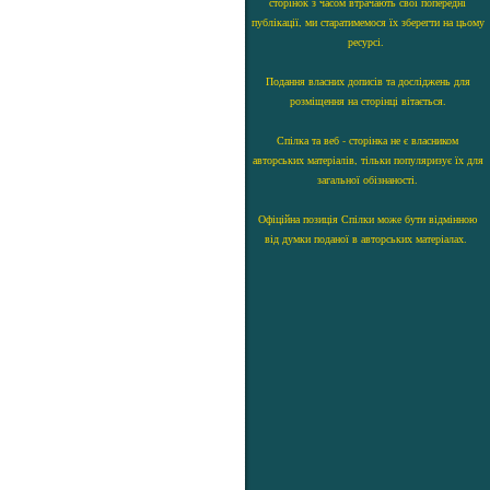
сторінок з часом втрачають свої попередні
публікації, ми старатимемося їх зберегти на цьому
ресурсі.
Подання власних дописів та досліджень для
розміщення на сторінці вітається.
Спілка та веб - сторінка не є власником
авторських матеріалів, тільки популяризує їх для
загальної обізнаності.
Офіційна позиція Спілки може бути відмінною
від думки поданої в авторських матеріалах.