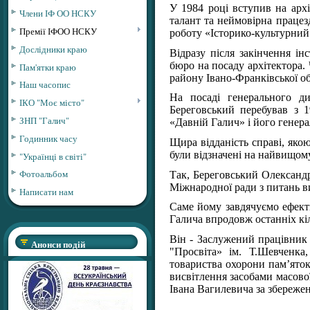
У 1984 році вступив на архі
Члени ІФ ОО НСКУ
талант та неймовірна працез
Премії ІФОО НСКУ
роботу «Історико-культурний
Дослідники краю
Відразу після закінчення і
бюро на посаду архітектора.
Пам'ятки краю
району Івано-Франківської об
Наш часопис
На посаді генерального д
ІКО "Моє місто"
Береговський перебував з 
ЗНП "Галич"
«Давній Галич» і його генера
Годинник часу
Щира відданість справі, якою
були відзначені на найвищом
"Українці в світі"
Фотоальбом
Так, Береговський Олександ
Міжнародної ради з питань ви
Написати нам
Саме йому завдячуємо ефект
Галича впродовж останніх кіл
Він - Заслужений працівник 
Анонси подій
"Просвіта» ім. Т.Шевченка
товариства охорони пам’яток
висвітлення засобами масової
Івана Вагилевича за збереже