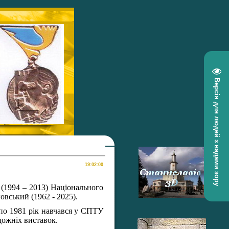
Версія для людей з вадами зору
 (1994 – 2013) Національного
вський (1962 - 2025).
 по 1981 рік навчався у СПТУ
дожніх виставок.