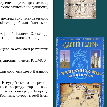
оджене почуття прекрасного,
блискуче захистивши дипломну
 архітектурно-планувального
кої селищної ради Галицького
 «Давній Галич» Олександр
 Національного заповідника
ицтво та отримані результати
був дійсним членом ICOMOS -
 славного минулого Давнього
я Всеукраїнського товариства
кого осередку Українського
аїнського конкурсу «На краще
Беринди, лауреат премії імені