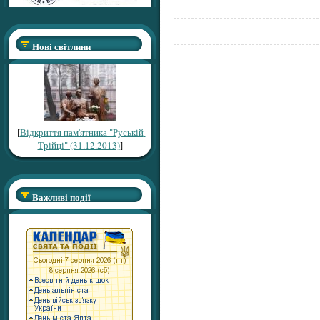
Нові світлини
[
Відкриття пам'ятника "Руській
Трійці" (31.12.2013)
]
Важливі події