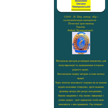
©2010 - 26. Ідея, автор, збір і
систематизація матеріалів -
Почесний краєзнавець
України
Андрій Чемеринський.
Матеріали авторів розміщені виключно для
популяризації та зацікавлення історією
рідного краю.
Висловлюємо подяку авторам за їхню нелегку
працю!
Через технічні можливості сторінки ми не можемо
подати посилання (гіперлінк), проте вкажемо
прізвище автора (або ресурс походження).
Нашим завданням є збір масиву інформації з
різних джерел - щоб зацікавлені особи мали
можливість з нею працювати. Ряд інтернет -