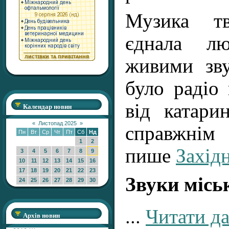
Музика тв
єднала лю
живими зву
було радіо 
від катари
Календар новин
«
Листопад 2025
»
справжн
Пн
Вт
Ср
Чт
Пт
Сб
Нд
1
2
пише
Захід
3
4
5
6
7
8
9
10
11
12
13
14
15
16
17
18
19
20
21
22
23
Звуки місь
24
25
26
27
28
29
30
...
Читати да
Архів новин