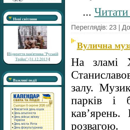
...
Читати 
Нові світлини
Переглядів: 23 | Д
Вулична муз
[
Відкриття пам'ятника "Руській
На зламі 
Трійці" (31.12.2013)
]
Станислав
Важливі події
залу. Музи
парків і 
кав’ярень.
розвагою.