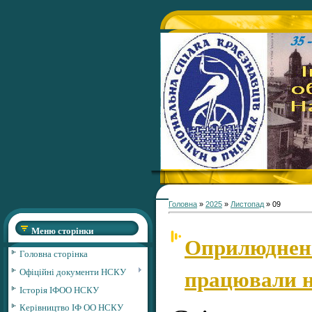
Головна
»
2025
»
Листопад
»
09
Меню сторінки
Оприлюднені 
Головна сторінка
працювали н
Офіційні документи НСКУ
Історія ІФОО НСКУ
Керівництво ІФ ОО НСКУ