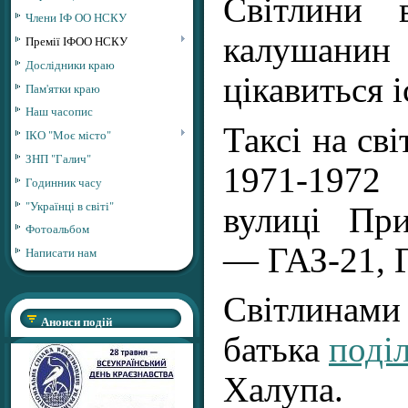
Світлини 
Члени ІФ ОО НСКУ
калушанин
Премії ІФОО НСКУ
Дослідники краю
цікавиться 
Пам'ятки краю
Наш часопис
Таксі на сві
ІКО "Моє місто"
ЗНП "Галич"
1971-1972
Годинник часу
"Українці в світі"
вулиці При
Фотоальбом
— ГАЗ-21, Г
Написати нам
Світлинам
Анонси подій
батька
поді
Халупа.