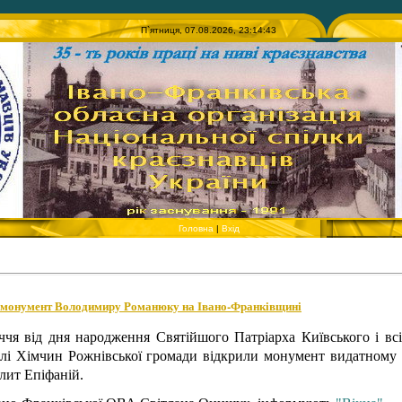
П`ятниця, 07.08.2026, 23:14:43
Головна
|
Вхід
 монумент Володимиру Романюку на Івано-Франківщині
іччя від дня народження Святійшого Патріарха Київського і вс
лі Хімчин Рожнівської громади відкрили монумент видатному 
лит Епіфаній.