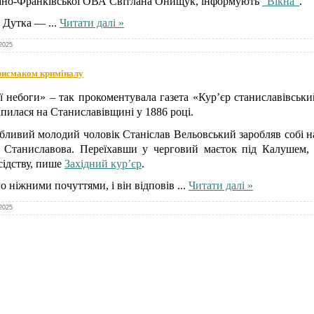
ано-Франківської ОВА Світлана Онищук, інформують
"Вікна"
.
ь Дутка —
...
Читати далі »
2025
присмаком криміналу
ї небоги» – так прокоментувала газета «Кур’єр станиславівськ
апилася на Станиславівщині у 1886 році.
бливий молодий чоловік Станіслав Вельовський заробляв собі 
х Станиславова. Переїхавши у черговий маєток під Калушем, 
сідству, пише
Західний кур’єр
.
о ніжними почуттями, і він відповів
...
Читати далі »
2025