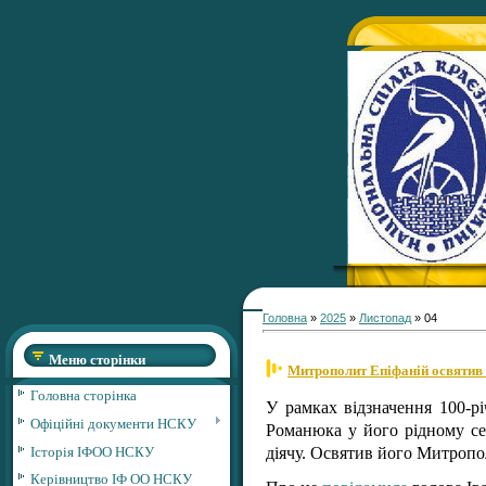
Головна
»
2025
»
Листопад
»
04
Меню сторінки
Митрополит Епіфаній освятив
Головна сторінка
У рамках відзначення 100-р
Офіційні документи НСКУ
Романюка у його рідному се
Історія ІФОО НСКУ
діячу. Освятив його Митропо
Керівництво ІФ ОО НСКУ