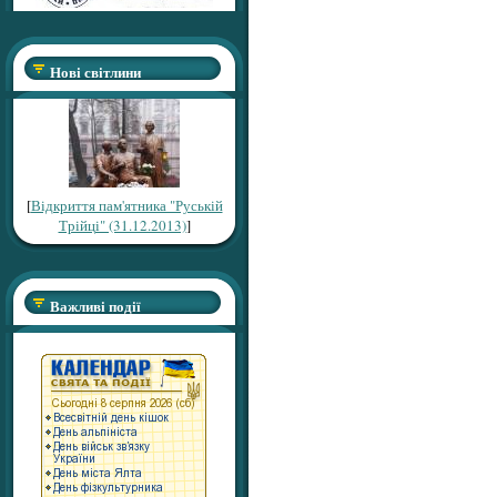
Нові світлини
[
Відкриття пам'ятника "Руській
Трійці" (31.12.2013)
]
Важливі події