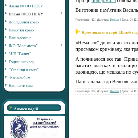
Про це
повідомила
голова Ів
Члени ІФ ОО НСКУ
Виготовив пам’ятник Васил
Премії ІФОО НСКУ
Переглядів: 32 | Долучив:
Dnister
| Дата:
04.11.
Дослідники краю
Пам'ятки краю
Кримінальні історії. Шлюб з 
Наш часопис
«Нема злої дороги до кохано
ІКО "Моє місто"
присмаком криміналу, яка тр
ЗНП "Галич"
А починалося все так. Прива
Годинник часу
багатих маєтках в околиця
"Українці в світі"
вдовицею, що мешкала по су
Фотоальбом
Пані запалала до Вельовськог
Написати нам
Переглядів: 35 | Долучив:
Dnister
| Дата:
04.11.
Анонси подій