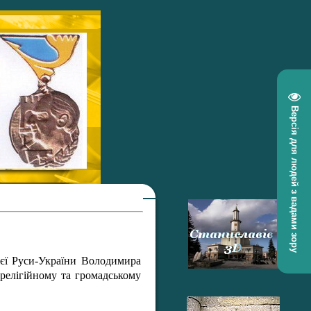
Версія для людей з вадами зору
ієї Руси-України Володимира
релігійному та громадському