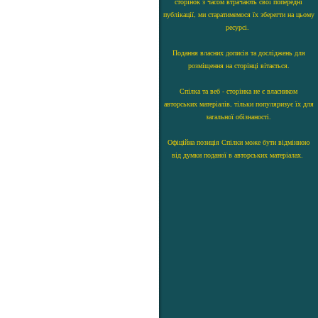
сторінок з часом втрачають свої попередні
публікації, ми старатимемося їх зберегти на цьому
ресурсі.
Подання власних дописів та досліджень для
розміщення на сторінці вітається.
Спілка та веб - сторінка не є власником
авторських матеріалів, тільки популяризує їх для
загальної обізнаності.
Офіційна позиція Спілки може бути відмінною
від думки поданої в авторських матеріалах.