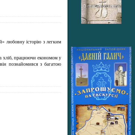
ий» любовну історію з легким
на хліб, працюючи економом у
він познайомився з багатою